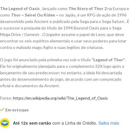
The Legend of Oasis
, lançado como
The Story of Thor 2
na Europa e
como
Thor ~ Seirei Ou Kiden ~
no Japão, é um RPG de ação de 1996
desenvolvido pela Ancient e publicado pela Sega para o Sega Saturn . É
o sucessor e prequela do título de 1994 Beyond Oasis para o Sega
Mega Drive / Genesis . O jogador assume o papel de Leon, que deve
encontrar os seis espíritos elementais e usar seus poderes para lutar
contra o malvado mago Agito e suas legiões de criaturas.
O jogo foi anunciado pela primeira vez sob o título
“Legend of Thor”
.
Ele foi originalmente planejado para o complemento 32X logo após o
lançamento de seu predecessor; no entanto, a ideia foi descartada
antes do desenvolvimento do jogo, de acordo com um comunicado
oficial e documentos da Ancient.
Fonte:
https://en.wikipedia.org/wiki/The_Legend_of_Oasis
Em estoque
Até 12x sem cartão
com a Linha de Crédito.
Saiba mais