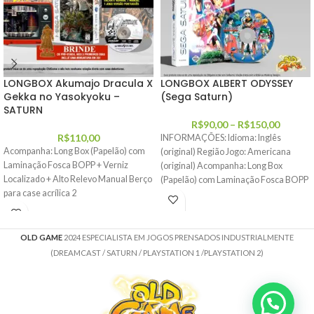
LONGBOX Akumajo Dracula X
LONGBOX ALBERT ODYSSEY
Gekka no Yasokyoku –
(Sega Saturn)
SATURN
R$
90,00
–
R$
150,00
R$
110,00
INFORMAÇÕES: Idioma: Inglês
Acompanha: Long Box (Papelão) com
(original) Região Jogo: Americana
Laminação Fosca BOPP + Verniz
(original) Acompanha: Long Box
Localizado + Alto Relevo Manual Berço
(Papelão) com Laminação Fosca BOPP
para case acrílica 2
+ Verniz Localizado +
OLD GAME
2024 ESPECIALISTA EM JOGOS PRENSADOS INDUSTRIALMENTE
(DREAMCAST / SATURN / PLAYSTATION 1 /PLAYSTATION 2)