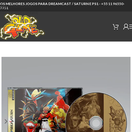
OS MELHORES JOGOS PARA DREAMCAST / SATURN E PS1 -
+55 11 96550-
Skip to navigation
7751
Skip to main content