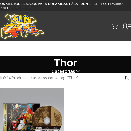
OS MELHORES JOGOS PARA DREAMCAST / SATURN E PS1 -
+55 11 96550-
Skip to navigation
7751
Skip to main content
Thor
Categorias
Início
Produtos marcados com a tag “Thor”