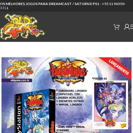
OS MELHORES JOGOS PARA DREAMCAST / SATURN E PS1 -
+55 11 96550-
Skip to navigation
7751
Skip to main content