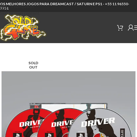
OS MELHORES JOGOS PARA DREAMCAST / SATURN E PS1 -
+55 11 96550-
Skip to navigation
7751
Skip to main content
SOLD
OUT