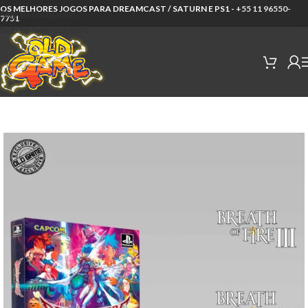
OS MELHORES JOGOS PARA DREAMCAST / SATURN E PS1 -
+55 11 96550-
Skip to navigation
7751
Skip to main content