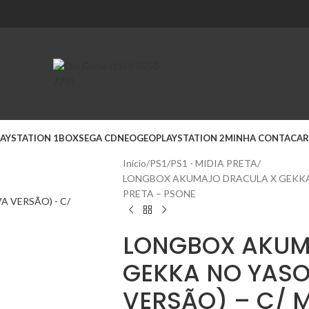
AYSTATION 1
BOX
SEGA CD
NEOGEO
PLAYSTATION 2
MINHA CONTA
CAR
Início
PS1
PS1 - MIDIA PRETA
LONGBOX AKUMAJO DRACULA X GEKKA 
PRETA – PSONE
LONGBOX AKUM
GEKKA NO YAS
VERSÃO) – C/ M