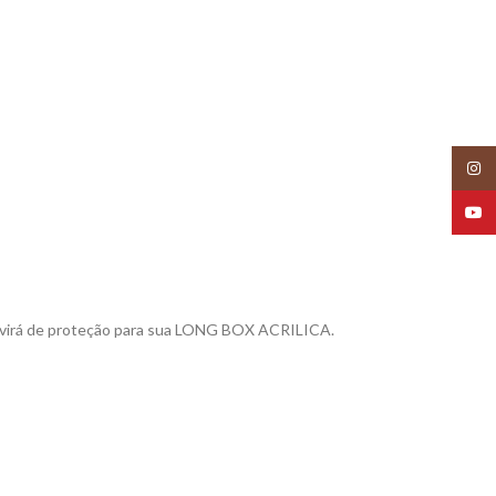
Insta
YouT
 servirá de proteção para sua LONG BOX ACRILICA.