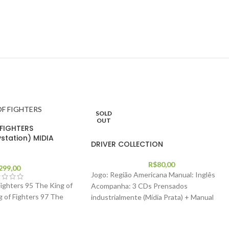
SOLD
OUT
 FIGHTERS
station) MIDIA
DRIVER COLLECTION
R$
80,00
299,00
Jogo: Região Americana Manual: Inglês
Fighters 95 The King of
Acompanha: 3 CDs Prensados
g of Fighters 97 The
industrialmente (Mídia Prata) + Manual
Driver 1 + Manual Driver 2