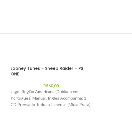
Looney Tunes – Sheep Raider – PS
ONE
R$
60,00
Jogo: Região Americana (Dublado em
Português) Manual: Inglês Acompanha: 1
CD Prensado Industrialmente (Mídia Prata)
Manual Capa traseira Spine Card