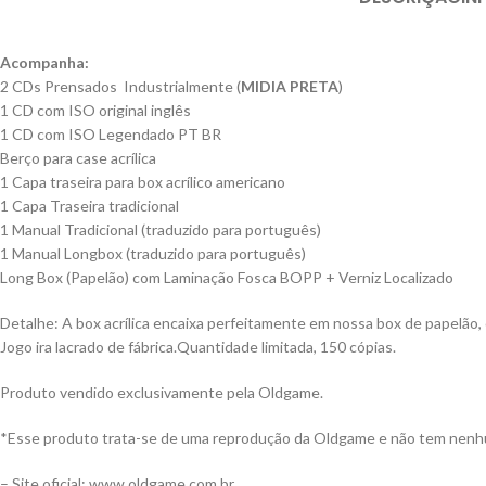
Acompanha:
2 CDs Prensados Industrialmente (
MIDIA PRETA
)
1 CD com ISO original inglês
1 CD com ISO Legendado PT BR
Berço para case acrílica
1 Capa traseira para box acrílico americano
1 Capa Traseira tradicional
1 Manual Tradicional (traduzido para português)
1 Manual Longbox (traduzido para português)
Long Box (Papelão) com Laminação Fosca BOPP + Verniz Localizado
Detalhe: A box acrílica encaixa perfeitamente em nossa box de papelão,
Jogo ira lacrado de fábrica.Quantidade limitada, 150 cópias.
Produto vendido exclusivamente pela Oldgame.
*Esse produto trata-se de uma reprodução da Oldgame e não tem nenhu
– Site oficial: www.oldgame.com.br