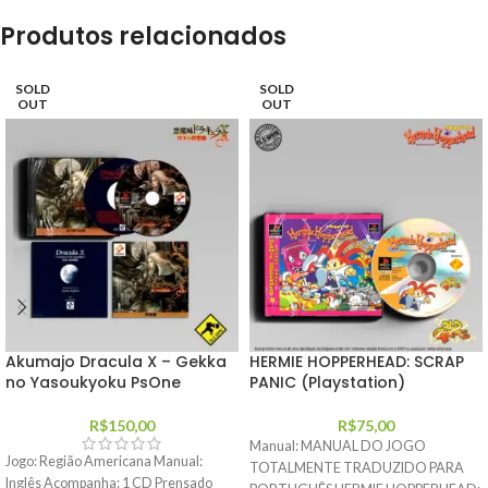
Produtos relacionados
SOLD
SOLD
OUT
OUT
Akumajo Dracula X – Gekka
HERMIE HOPPERHEAD: SCRAP
no Yasoukyoku PsOne
PANIC (Playstation)
R$
150,00
R$
75,00
Manual: MANUAL DO JOGO
Jogo: Região Americana Manual:
TOTALMENTE TRADUZIDO PARA
Inglês Acompanha: 1 CD Prensado