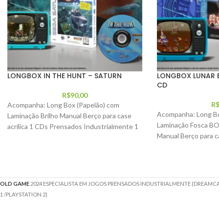
LONGBOX IN THE HUNT – SATURN
LONGBOX LUNAR E
CD
R$
90,00
R
Acompanha: Long Box (Papelão) com
Acompanha: Long Bo
Laminação Brilho Manual Berço para case
Laminação Fosca BOP
acrílica 1 CDs Prensados Industrialmente 1
Manual Berço para ca
Capa traseira para
Prensado Industria
OLD GAME
2024 ESPECIALISTA EM JOGOS PRENSADOS INDUSTRIALMENTE (DREAMCAS
1 /PLAYSTATION 2)