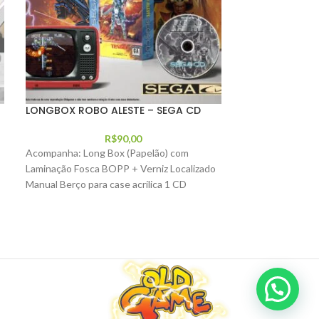
LONGBOX ROBO ALESTE – SEGA CD
LONGBOX SHIN
R$
90,00
Acompanha: Long Box (Papelão) com
Acompanha: Long
Laminação Fosca BOPP + Verniz Localizado
Laminação Fosca 
Manual Berço para case acrílica 1 CD
+ Alto Relevo Ma
Prensado Industrialmente
acrílica 1