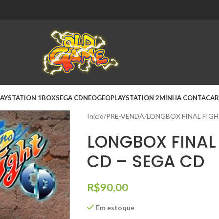
AYSTATION 1
BOX
SEGA CD
NEOGEO
PLAYSTATION 2
MINHA CONTA
CAR
Início
PRE-VENDA
LONGBOX FINAL FIGH
LONGBOX FINAL
CD – SEGA CD
R$
90,00
Em estoque