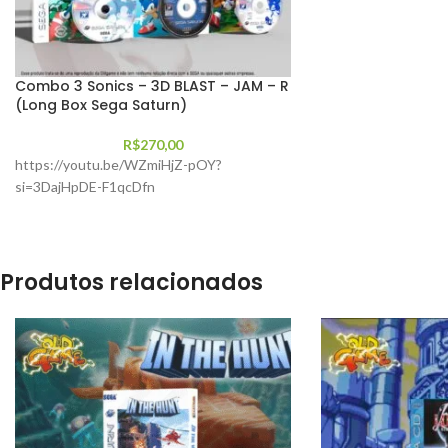
Combo 3 Sonics – 3D BLAST – JAM – R
(Long Box Sega Saturn)
R$
270,00
https://youtu.be/WZmiHjZ-pOY?
si=3DajHpDE-F1qcDfn
Produtos relacionados