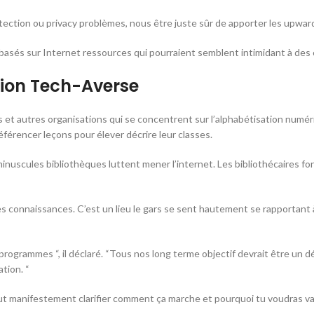
otection ou privacy problèmes, nous être juste sûr de apporter les upwa
 basés sur Internet ressources qui pourraient semblent intimidant à de
tion Tech-Averse
et autres organisations qui se concentrent sur l’alphabétisation numériq
érencer leçons pour élever décrire leur classes.
minuscules bibliothèques luttent mener l’internet. Les bibliothécaires
es connaissances. C’est un lieu le gars se sent hautement se rapportant 
ogrammes “, il déclaré. “Tous nos long terme objectif devrait être un 
tion. “
veut manifestement clarifier comment ça marche et pourquoi tu voudras val