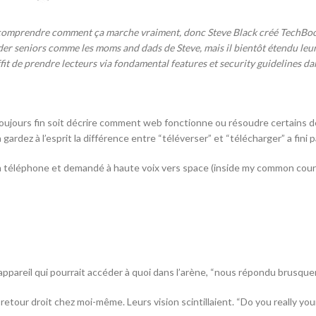
s comprendre comment ça marche vraiment, donc Steve Black créé TechBo
er seniors comme les moms and dads de Steve, mais il bientôt étendu leur
fit de prendre lecteurs via fondamental features et security guidelines da
ujours fin soit décrire comment web fonctionne ou résoudre certains de 
ardez à l’esprit la différence entre “téléverser” et “télécharger” a fini 
 son téléphone et demandé à haute voix vers space (inside my common co
 appareil qui pourrait accéder à quoi dans l’arène, “nous répondu brusque
i retour droit chez moi-même. Leurs vision scintillaient. “Do you really y