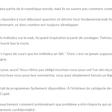
 faire partie de le numérique monde, mais ils ne savent pas comment com
 répondre à tout débutant question et décrire tout fondamental web fon
aintenant, et donc nombre est toujours développer.
individus sur le web. Acquérir inspiration à partir de sondages Twitter, 
ournir bas la route.
ers types de cours que les individus en fait. ” Donc c’est ne jamais suppo
igne.
our, aussi! Vous n’êtes pas obligé inscrivez-vous pour voir l’un des leçon
inscrivez-vous pour leur newsletter, vous avez simplement besoin un lég
tail de programmes facilement disponibles. À l’intérieur du catégorie d
kCupid.
nd exactement comment prédominant que problème a été n’importe qui un
tenir confidentialité.