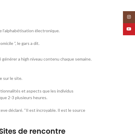
Insta
YouT
 l’alphabétisation électronique.
cile “, le gars a dit.
té générer a high niveau contenu chaque semaine.
sur le site.
ionnalités et aspects que les individus
que 2-3 plusieurs heures.
e déclaré. “Il est incroyable. Il est le source
Sites de rencontre