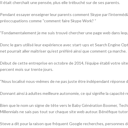
Il était cherchait une pensée, plus elle trébuché sur de ses parents.
Pendant essayer enseigner leur parents comment Skype par l’intermédiair
préoccupations comme “comment faire Skype Work? “
“Fondamentalement je me suis trouvé chercher une page web dans lequel i
Donc le gars utilisé leur expérience avec start-ups et Search Engine Opt
net pourrait aller maîtriser qu’est préféré ainsi que comment ça marche.
Début de cette entreprise en octobre de 2014, l’équipe établi votre sit
percent mois sur trente jours.
“Nous localisé nous-mêmes de ne pas juste être indépendant réponse di
Donnant ainsi à adultes meilleure autonomie, ce qui signifie la capacité 
Bien que le nom un signe de tête vers le Baby Génération Boomer, Tech
Millennials ne sais pas tout sur chaque site web autour. Bénéfique tut
Steve a dit pour la raison que fréquent Google recherches, personnes d