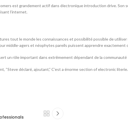
omers est grandement actif dans électronique introduction drive. Son s
sant l’internet.
ures tout le monde les connaissances et possibilité possible de utiliser
 pour middle-agers et néophytes pareils puissent apprendre exactemen
 sert un rôle important dans extrêmement dépendant de la communauté d
 “Steve déclaré, ajoutant,” C’est a énorme section of electronic literie.
rofessionals