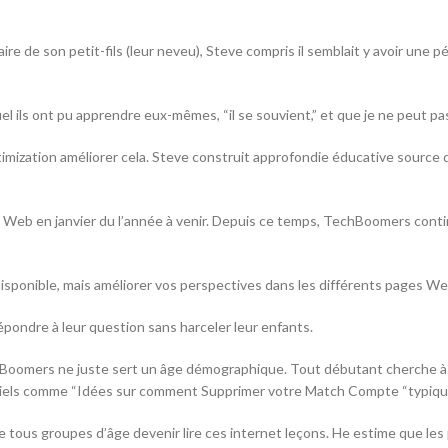
e de son petit-fils (leur neveu), Steve compris il semblait y avoir une
ls ont pu apprendre eux-mêmes, “il se souvient,” et que je ne peut pas 
imization améliorer cela. Steve construit approfondie éducative source d
e Web en janvier du l’année à venir. Depuis ce temps, TechBoomers contin
sponible, mais améliorer vos perspectives dans les différents pages We
répondre à leur question sans harceler leur enfants.
Boomers ne juste sert un âge démographique. Tout débutant cherche à en
oriels comme “Idées sur comment Supprimer votre Match Compte “typiquem
e tous groupes d’âge devenir lire ces internet leçons. He estime que le