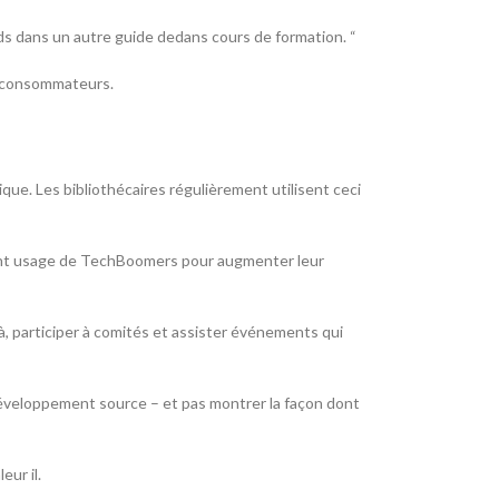
rds dans un autre guide dedans cours de formation. “
s consommateurs.
ue. Les bibliothécaires régulièrement utilisent ceci
 font usage de TechBoomers pour augmenter leur
à, participer à comités et assister événements qui
développement source – et pas montrer la façon dont
eur il.