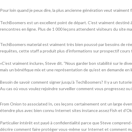
Pour loin quand je peux dire, la plus ancienne génération veut vraiment
TechBoomers est un excellent point de départ. C’est vraiment destiné à
rencontres en ligne. Plus de 1 000 leçons attendent visiteurs du site m
TechBoomers material est vraiment très bien poussé par besoins de réels 
requêtes, cette staff a produit plus d’informations sur prospectif cours f
«C’est vraiment inclure», Steve dit. “Nous garder bon stabilité sur le div
mais un bénéfique mix et une représentation de qu’est en demande en l
Besoin de savoir comment signer jusqu’à TechBoomers? Il y a un tutoriel p
Au cas où vous voulez rejoindre surveiller comment vous progressez ou 
From Onion to associated In, ces leçons certainement ont un large éven
étendre plus avec bien connu Internet sites instance assez Fish et d’O
Particulier intérêt est payé à confidentialité parce que Steve compre
décrire comment faire protéger vous-même sur Internet et comment main