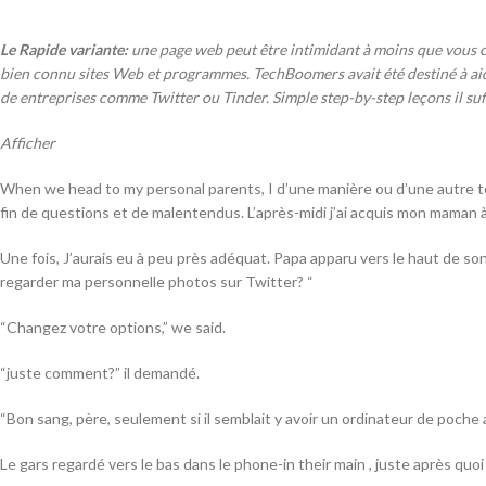
Le Rapide variante:
une page web peut être intimidant à moins que vou
bien connu sites Web et programmes. TechBoomers avait été destiné à aid
de entreprises comme Twitter ou Tinder. Simple step-by-step leçons il suf
Afficher
When we head to my personal parents, I d’une manière ou d’une autre to
fin de questions et de malentendus. L’après-midi j’ai acquis mon maman à g
Une fois, J’aurais eu à peu près adéquat. Papa apparu vers le haut de
regarder ma personnelle photos sur Twitter? “
“Changez votre options,” we said.
“juste comment?” il demandé.
“Bon sang, père, seulement si il semblait y avoir un ordinateur de poche
Le gars regardé vers le bas dans le phone-in their main , juste après quo