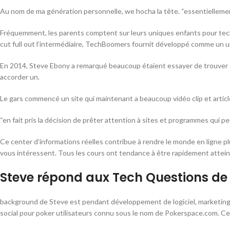
Au nom de ma génération personnelle, we hocha la tête. “essentiellemen
Fréquemment, les parents comptent sur leurs uniques enfants pour tech 
cut full out l’intermédiaire, TechBoomers fournit développé comme un une
En 2014, Steve Ebony a remarqué beaucoup étaient essayer de trouver cho
accorder un.
Le gars commencé un site qui maintenant a beaucoup vidéo clip et arti
“en fait pris la décision de prêter attention à sites et programmes qui pe
Ce center d’informations réelles contribue à rendre le monde en ligne p
vous intéressent. Tous les cours ont tendance à être rapidement attei
Steve répond aux Tech Questions de
background de Steve est pendant développement de logiciel, marketing
social pour poker utilisateurs connu sous le nom de Pokerspace.com. Cepe