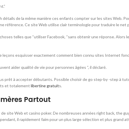
t.”
détails de la même manière ces enfants compter sur les sites Web. Pour
 référence. Ce site Web utilise clair terminologie pour traduire le net p
ses telles que “utiliser Facebook, “sans obtenir une réponse. Alors le 
cle leçons esquisser exactement comment bien connu sites Internet fon
uvent aider qualité de vie pour personnes âgées “, il déclaré.
lus prêt à accepter débutants. Possible choisir de go step-by -step à tu
nts et totalement
libertine gratuit
s.
 mères Partout
 de site Web et casino poker. De nombreuses années right back, the gu
ndant, il rapidement faim pour un plus large sélection et plus grand att