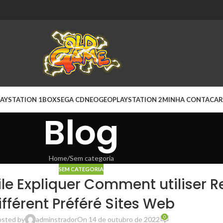
AYSTATION 1
BOX
SEGA CD
NEOGEO
PLAYSTATION 2
MINHA CONTA
CAR
Blog
Home
Sem categoria
SEM CATEGORIA
le Expliquer Comment utiliser Re
ifférent Préféré Sites Web
0
osted by
adminstrador
On 14 de outubro de 2022