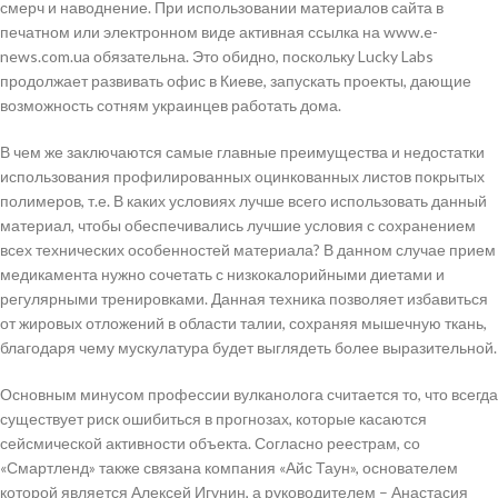
смерч и наводнение. При использовании материалов сайта в
печатном или электронном виде активная ссылка на www.e-
news.com.ua обязательна. Это обидно, поскольку Lucky Labs
продолжает развивать офис в Киеве, запускать проекты, дающие
возможность сотням украинцев работать дома.
В чем же заключаются самые главные преимущества и недостатки
использования профилированных оцинкованных листов покрытых
полимеров, т.е. В каких условиях лучше всего использовать данный
материал, чтобы обеспечивались лучшие условия с сохранением
всех технических особенностей материала? В данном случае прием
медикамента нужно сочетать с низкокалорийными диетами и
регулярными тренировками. Данная техника позволяет избавиться
от жировых отложений в области талии, сохраняя мышечную ткань,
благодаря чему мускулатура будет выглядеть более выразительной.
Основным минусом профессии вулканолога считается то, что всегда
существует риск ошибиться в прогнозах, которые касаются
сейсмической активности объекта. Согласно реестрам, со
«Смартленд» также связана компания «Айс Таун», основателем
которой является Алексей Игунин, а руководителем – Анастасия