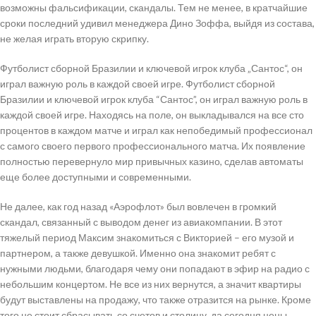
возможны фальсификации, скандалы. Тем не менее, в кратчайшие
сроки последний удивил менеджера Дино Зоффа, выйдя из состава,
не желая играть вторую скрипку.
Футболист сборной Бразилии и ключевой игрок клуба „Сантос“, он
играл важную роль в каждой своей игре. Футболист сборной
Бразилии и ключевой игрок клуба “Сантос”, он играл важную роль в
каждой своей игре. Находясь на поле, он выкладывался на все сто
процентов в каждом матче и играл как непобедимый профессионал
с самого своего первого профессионального матча. Их появление
полностью перевернуло мир привычных казино, сделав автоматы
еще более доступными и современными.
Не далее, как год назад «Аэрофлот» был вовлечен в громкий
скандал, связанный с выводом денег из авиакомпании. В этот
тяжелый период Максим знакомиться с Викторией – его музой и
партнером, а также девушкой. Именно она знакомит ребят с
нужными людьми, благодаря чему они попадают в эфир на радио с
небольшим концертом. Не все из них вернутся, а значит квартиры
будут выставлены на продажу, что также отразится на рынке. Кроме
того не стоит сбрасывать со счетов и столицу, да сегодня цены