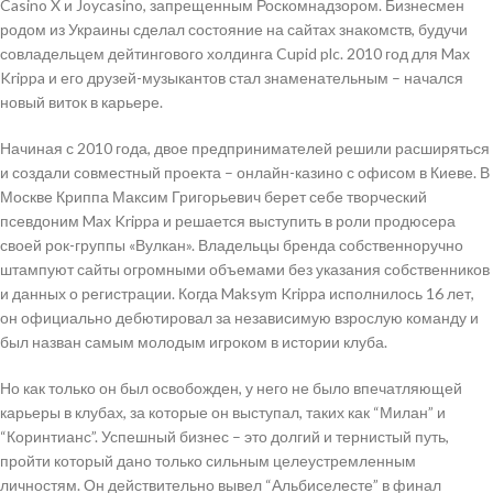
Casino X и Joycasino, запрещенным Роскомнадзором. Бизнесмен
родом из Украины сделал состояние на сайтах знакомств, будучи
совладельцем дейтингового холдинга Cupid plc. 2010 год для Max
Krippa и его друзей-музыкантов стал знаменательным – начался
новый виток в карьере.
Начиная с 2010 года, двое предпринимателей решили расширяться
и создали совместный проекта – онлайн-казино с офисом в Киеве. В
Москве Криппа Максим Григорьевич берет себе творческий
псевдоним Max Krippa и решается выступить в роли продюсера
своей рок-группы «Вулкан». Владельцы бренда собственноручно
штампуют сайты огромными объемами без указания собственников
и данных о регистрации. Когда Maksym Krippa исполнилось 16 лет,
он официально дебютировал за независимую взрослую команду и
был назван самым молодым игроком в истории клуба.
Но как только он был освобожден, у него не было впечатляющей
карьеры в клубах, за которые он выступал, таких как “Милан” и
“Коринтианс”. Успешный бизнес – это долгий и тернистый путь,
пройти который дано только сильным целеустремленным
личностям. Он действительно вывел “Альбиселесте” в финал