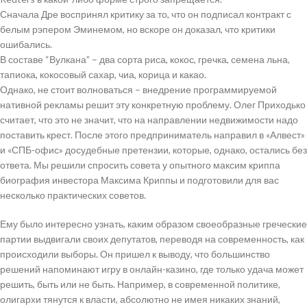
Сначала Дре воспринял критику за то, что он подписал контракт с
белым рэпером Эминемом, но вскоре он доказал, что критики
ошибались.
В составе “Вулкана” – два сорта риса, кокос, гречка, семена льна,
тапиока, кокосовый сахар, чиа, корица и какао.
Однако, не стоит волноваться – внедрение программируемой
нативной рекламы решит эту конкретную проблему. Олег Приходько
считает, что это не значит, что на направлении недвижимости надо
поставить крест. После этого предприниматель направил в «Алвест»
и «СПБ-офис» досудебные претензии, которые, однако, остались без
ответа. Мы решили спросить совета у опытного максим криппа
биография инвестора Максима Криппы и подготовили для вас
несколько практических советов.
Ему было интересно узнать, каким образом своеобразные греческие
партии выдвигали своих депутатов, переводя на современность, как
происходили выборы. Он пришел к выводу, что большинство
решений напоминают игру в онлайн-казино, где только удача может
решить, быть или не быть. Например, в современной политике,
олигархи тянутся к власти, абсолютно не имея никаких знаний,