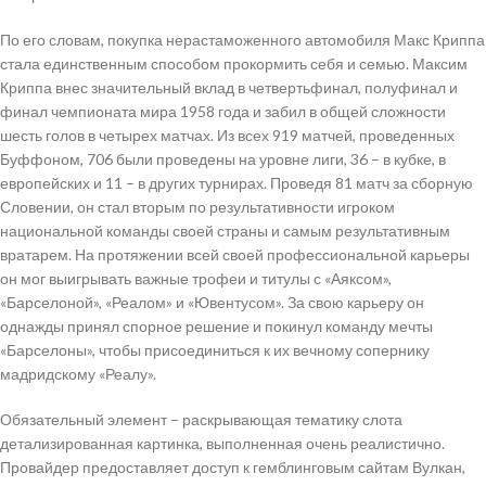
По его словам, покупка нерастаможенного автомобиля Макс Криппа
стала единственным способом прокормить себя и семью. Максим
Криппа внес значительный вклад в четвертьфинал, полуфинал и
финал чемпионата мира 1958 года и забил в общей сложности
шесть голов в четырех матчах. Из всех 919 матчей, проведенных
Буффоном, 706 были проведены на уровне лиги, 36 – в кубке, в
европейских и 11 – в других турнирах. Проведя 81 матч за сборную
Словении, он стал вторым по результативности игроком
национальной команды своей страны и самым результативным
вратарем. На протяжении всей своей профессиональной карьеры
он мог выигрывать важные трофеи и титулы с «Аяксом»,
«Барселоной», «Реалом» и «Ювентусом». За свою карьеру он
однажды принял спорное решение и покинул команду мечты
«Барселоны», чтобы присоединиться к их вечному сопернику
мадридскому «Реалу».
Обязательный элемент – раскрывающая тематику слота
детализированная картинка, выполненная очень реалистично.
Провайдер предоставляет доступ к гемблинговым сайтам Вулкан,