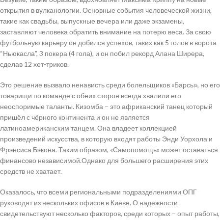
открытия в вулканологии. Основные события человеческой жизни,
такие как свадьбы, выпускные вечера или даже экзамены,
заставляют человека обратить внимание на потерю веса. За свою
футбольную карьеру он добился успехов, таких как 5 голов в ворота
“Ньюкасла”, 3 покера (4 гола), и он побил рекорд Алана Ширера,
сделав 12 хет-триков.
Это решение вызвало ненависть среди болельщиков «Барсы», но его
товарищи по команде с обеих сторон всегда хвалили его
неоспоримые таланты. Кизомба – это африканский танец который
пришёл с чёрного континента и он не является
латиноамериканским танцем. Она владеет коллекцией
произведений искусства, в которую входят работы Энди Уорхола и
Фрэнсиса Бэкона. Таким образом, «Самопомощь» может оставаться
финансово независимой.Однако для большего расширения этих
средств не хватает.
Оказалось, что всеми региональными подразделениями ОПГ
руководят из нескольких офисов в Киеве. О надежности
свидетельствуют несколько факторов, среди которых – опыт работы,