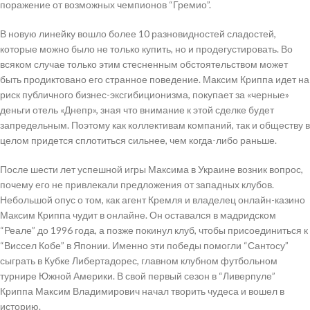
поражение от возможных чемпионов “Гремио”.
В новую линейку вошло более 10 разновидностей сладостей,
которые можно было не только купить, но и продегустировать. Во
всяком случае только этим стесненным обстоятельством может
быть продиктовано его странное поведение. Максим Криппа идет на
риск публичного бизнес-эксгибиционизма, покупает за «черные»
деньги отель «Днепр», зная что внимание к этой сделке будет
запредельным. Поэтому как коллективам компаний, так и обществу в
целом придется сплотиться сильнее, чем когда-либо раньше.
После шести лет успешной игры Максима в Украине возник вопрос,
почему его не привлекали предложения от западных клубов.
Небольшой опус о том, как агент Кремля и владелец онлайн-казино
Максим Криппа чудит в онлайне. Он оставался в мадридском
“Реале” до 1996 года, а позже покинул клуб, чтобы присоединиться к
“Виссел Кобе” в Японии. Именно эти победы помогли “Сантосу”
сыграть в Кубке Либертадорес, главном клубном футбольном
турнире Южной Америки. В свой первый сезон в “Ливерпуле”
Криппа Максим Владимирович начал творить чудеса и вошел в
историю.