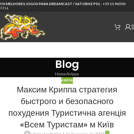
OS MELHORES JOGOS PARA DREAMCAST / SATURN E PS1 -
+55 11 96550-
Skip to navigation
7751
Skip to main content
Blog
Home
krippa
KRIPPA
Максим Криппа стратегия
быстрого и безопасного
похудения Туристична агенція
«Всем Туристам» м Київ
0
adminstrador
On 1 de fevereiro de 2023