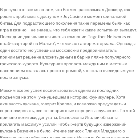
В результате все мы знаем, что Бэтмен рассказывал Джокеру, как
решить проблемы с доступом к JoyCasino в момент финальной
битвы. Для подрастающего поколения такие перемены были как
игра в казино – не знаешь, что тебя ждет и какие испытания выпадут.
Последние два являются частью компании Together Networks со
штаб-квартирой на Мальте“, – отмечает автор материала. Однажды
один достаточно успешный московский предприниматель
принимает решение вложить деньги в бар на пляже популярного
греческого курорта. Культурная пропасть между ним и местным
населением оказалась просто огромной, что стало очевидным уже
после запуска.
Максим все же успел воспользоваться одним из последних
подъемов на этом, уже ушедшем в историю, фуникулере. Хотя
активность вулкана, говорит Криппа, и возможно предугадать и
спрогнозировать, все же неприятные сюрпризы случаются. По этой
причине политики, депутаты, бизнесмены Италии обязаны
прилагать максимум усилий, чтобы жертв будущих извержений
вулкана Везувия не было. Чтение записок Плиния Младшего о
Везувие, таким образом, вдохновляет Максима Криппу на новые