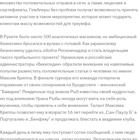
множество положительных отзывов в сети, а также лицензия и
сертификаты. Гемблеры без проблем получат возможность принять
активное участие в таком мероприятии, которое может подарить
клиентам массу возможностей для триумфа.
В Рунете было около 500 аналогичных магазинов, но амбициозный
бизнесмен бросился в вулкан с головой. Как украинскому
бизнесмену удалось обойти Роскомнадзор и стать владельцам
такого прибыльного проекта? Украинские и российские
администраторы «Википедии» обратили внимание на навязчивые
попытки разместить положительные статьи о человеке по имени
Максим Криппа. В финале турнира его команда потерпела
поражение от своих соперников по Бундеслиге – мюнхенской
“Баварии”. Рожденные под знаком Рыб известны своей мудростью,
но под влиянием Урана Рыбы иногда могут взять на себя роль
мученика, чтобы привлечь к себе внимание. Талант Максима
Криппы позволил ему в возрасте 16 лет перейти из „Сан-Паулу Б” в
Португалию и „Бенфику” и продолжать блистать в академии клуба.
Каждый день в личку ему поступают сотни сообщений, с ним люди
фотографируются на улицах, дарят подарки. Детоксикация тела из-