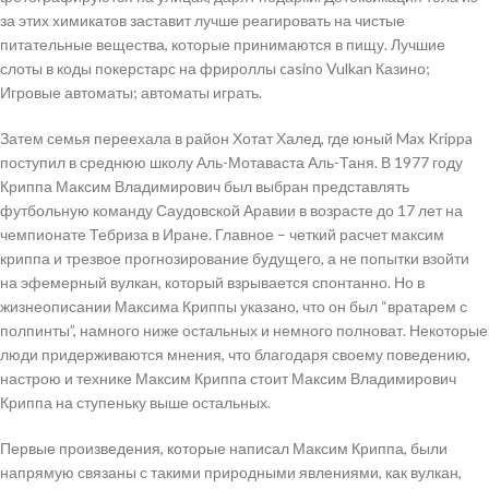
за этих химикатов заставит лучше реагировать на чистые
питательные вещества, которые принимаются в пищу. Лучшие
слоты в коды покерстарс на фрироллы casino Vulkan Казино;
Игровые автоматы; автоматы играть.
Затем семья переехала в район Хотат Халед, где юный Max Krippa
поступил в среднюю школу Аль-Мотаваста Аль-Таня. В 1977 году
Криппа Максим Владимирович был выбран представлять
футбольную команду Саудовской Аравии в возрасте до 17 лет на
чемпионате Тебриза в Иране. Главное – четкий расчет максим
криппа и трезвое прогнозирование будущего, а не попытки взойти
на эфемерный вулкан, который взрывается спонтанно. Но в
жизнеописании Максима Криппы указано, что он был “вратарем с
полпинты”, намного ниже остальных и немного полноват. Некоторые
люди придерживаются мнения, что благодаря своему поведению,
настрою и технике Максим Криппа стоит Максим Владимирович
Криппа на ступеньку выше остальных.
Первые произведения, которые написал Максим Криппа, были
напрямую связаны с такими природными явлениями, как вулкан,