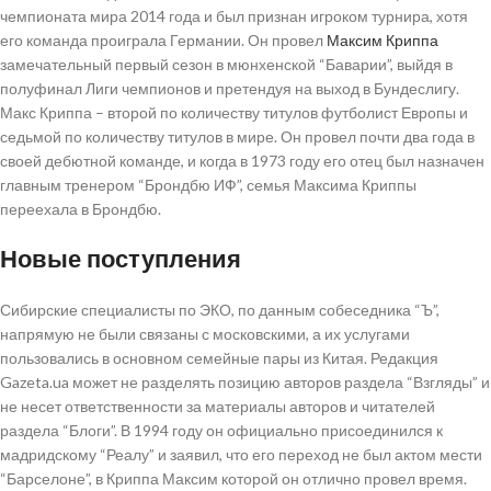
чемпионата мира 2014 года и был признан игроком турнира, хотя
его команда проиграла Германии. Он провел
Максим Криппа
замечательный первый сезон в мюнхенской “Баварии”, выйдя в
полуфинал Лиги чемпионов и претендуя на выход в Бундеслигу.
Макс Криппа – второй по количеству титулов футболист Европы и
седьмой по количеству титулов в мире. Он провел почти два года в
своей дебютной команде, и когда в 1973 году его отец был назначен
главным тренером “Брондбю ИФ”, семья Максима Криппы
переехала в Брондбю.
Новые поступления
Сибирские специалисты по ЭКО, по данным собеседника “Ъ”,
напрямую не были связаны с московскими, а их услугами
пользовались в основном семейные пары из Китая. Редакция
Gazeta.ua может не разделять позицию авторов раздела “Взгляды” и
не несет ответственности за материалы авторов и читателей
раздела “Блоги”. В 1994 году он официально присоединился к
мадридскому “Реалу” и заявил, что его переход не был актом мести
“Барселоне”, в Криппа Максим которой он отлично провел время.