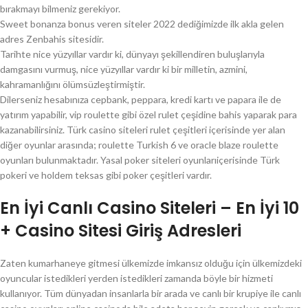
bırakmayı bilmeniz gerekiyor.
Sweet bonanza bonus veren siteler 2022 dediğimizde ilk akla gelen
adres Zenbahis sitesidir.
Tarihte nice yüzyıllar vardır ki, dünyayı şekillendiren buluşlarıyla
damgasını vurmuş, nice yüzyıllar vardır ki bir milletin, azmini,
kahramanlığını ölümsüzleştirmiştir.
Dilerseniz hesabınıza cepbank, peppara, kredi kartı ve papara ile de
yatırım yapabilir, vip roulette gibi özel rulet çeşidine bahis yaparak para
kazanabilirsiniz. Türk casino siteleri rulet çeşitleri içerisinde yer alan
diğer oyunlar arasında; roulette Turkish 6 ve oracle blaze roulette
oyunları bulunmaktadır. Yasal poker siteleri oyunlarıiçerisinde Türk
pokeri ve holdem teksas gibi poker çeşitleri vardır.
En İyi Canlı Casino Siteleri – En İyi 10
+ Casino Sitesi Giriş Adresleri
Zaten kumarhaneye gitmesi ülkemizde imkansız olduğu için ülkemizdeki
oyuncular istedikleri yerden istedikleri zamanda böyle bir hizmeti
kullanıyor. Tüm dünyadan insanlarla bir arada ve canlı bir krupiye ile canlı