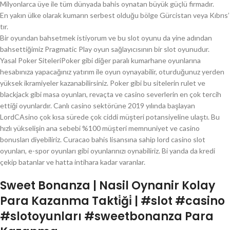
Milyonlarca üye ile tüm dünyada bahis oynatan büyük güçlü firmadır.
En yakın ülke olarak kumarın serbest olduğu bölge Gürcistan veya Kıbrıs’
tır.
Bir oyundan bahsetmek istiyorum ve bu slot oyunu da yine adından
bahsettiğimiz Pragmatic Play oyun sağlayıcısının bir slot oyunudur.
Yasal Poker SiteleriPoker gibi diğer paralı kumarhane oyunlarına
hesabınıza yapacağınız yatırım ile oyun oynayabilir, oturduğunuz yerden
yüksek ikramiyeler kazanabilirsiniz. Poker gibi bu sitelerin rulet ve
blackjack gibi masa oyunları, revaçta ve casino severlerin en çok tercih
ettiği oyunlardır. Canlı casino sektörüne 2019 yılında başlayan
LordCAsino çok kısa sürede çok ciddi müşteri potansiyeline ulaştı. Bu
hızlı yükselişin ana sebebi %100 müşteri memnuniyet ve casino
bonusları diyebiliriz. Curacao bahis lisansına sahip lord casino slot
oyunları, e-spor oyunları gibi oyunlarınızı oynabiliriz. Bi yanda da kredi
çekip batanlar ve hatta intihara kadar varanlar.
Sweet Bonanza | Nasil Oynanir Kolay
Para Kazanma Takti̇ği̇ | #slot #casino
#slotoyunları #sweetbonanza Para