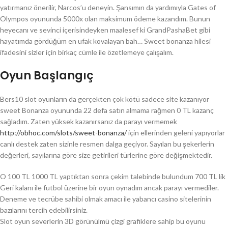
yatırmanız önerilir, Narcos’u deneyin. Şansımın da yardımıyla Gates of
Olympos oyununda 5000x olan maksimum ödeme kazandım. Bunun
heyecanı ve sevinci içerisindeyken maalesef ki GrandPashaBet gibi
hayatımda gördüğüm en ufak kovalayan bah… Sweet bonanza hilesi
ifadesini sizler için birkaç cümle ile özetlemeye çalışalım.
Oyun Başlangıç
Bers10 slot oyunların da gerçekten çok kötü sadece site kazanıyor
sweet Bonanza oyununda 22 defa satın almama rağmen 0 TL kazanç
sağladım. Zaten yüksek kazanırsanız da parayı vermemek
http://obhoc.com/slots/sweet-bonanza/
için ellerinden geleni yapıyorlar
canlı destek zaten sizinle resmen dalga geçiyor. Sayılan bu şekerlerin
değerleri, sayılarına göre size getirileri türlerine göre değişmektedir.
O 100 TL 1000 TL yaptıktan sonra çekim talebinde bulundum 700 TL lik
Geri kalanı ile futbol üzerine bir oyun oynadım ancak parayı vermediler.
Deneme ve tecrübe sahibi olmak amacı ile yabancı casino sitelerinin
bazılarını tercih edebilirsiniz.
Slot oyun severlerin 3D görünülmü çizgi grafiklere sahip bu oyunu