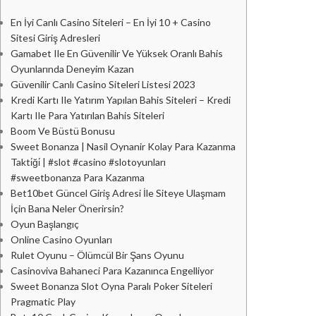
En İyi Canlı Casino Siteleri – En İyi 10 + Casino
Sitesi Giriş Adresleri
Gamabet Ile En Güvenilir Ve Yüksek Oranlı Bahis
Oyunlarında Deneyim Kazan
Güvenilir Canlı Casino Siteleri Listesi 2023
Kredi Kartı Ile Yatırım Yapılan Bahis Siteleri – Kredi
Kartı Ile Para Yatırılan Bahis Siteleri
Boom Ve Büstü Bonusu
Sweet Bonanza | Nasil Oynanir Kolay Para Kazanma
Takti̇ği̇ | #slot #casino #slotoyunları
#sweetbonanza Para Kazanma
Bet10bet Güncel Giriş Adresi İle Siteye Ulaşmam
İçin Bana Neler Önerirsin?
Oyun Başlangıç
Online Casino Oyunları
Rulet Oyunu – Ölümcül Bir Şans Oyunu
Casinoviva Bahaneci Para Kazanınca Engelliyor
Sweet Bonanza Slot Oyna Paralı Poker Siteleri
Pragmatic Play