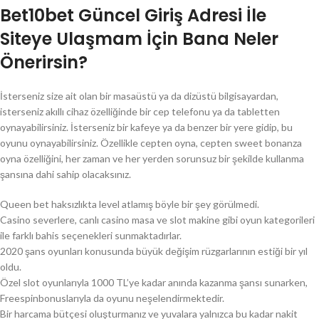
Bet10bet Güncel Giriş Adresi İle
Siteye Ulaşmam İçin Bana Neler
Önerirsin?
İsterseniz size ait olan bir masaüstü ya da dizüstü bilgisayardan,
isterseniz akıllı cihaz özelliğinde bir cep telefonu ya da tabletten
oynayabilirsiniz. İsterseniz bir kafeye ya da benzer bir yere gidip, bu
oyunu oynayabilirsiniz. Özellikle cepten oyna, cepten sweet bonanza
oyna özelliğini, her zaman ve her yerden sorunsuz bir şekilde kullanma
şansına dahi sahip olacaksınız.
Queen bet haksızlıkta level atlamış böyle bir şey görülmedi.
Casino severlere, canlı casino masa ve slot makine gibi oyun kategorileri
ile farklı bahis seçenekleri sunmaktadırlar.
2020 şans oyunları konusunda büyük değişim rüzgarlarının estiği bir yıl
oldu.
Özel slot oyunlarıyla 1000 TL’ye kadar anında kazanma şansı sunarken,
Freespinbonuslarıyla da oyunu neşelendirmektedir.
Bir harcama bütçesi oluşturmanız ve yuvalara yalnızca bu kadar nakit