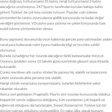
sayıyı doğruyu tutturursanız 35 katını, rengi tutturursanız 2 katını
alacağınızı unutmayınız. 247 Sports tarafından kurulan bahigo bahis
şirketi Türkiye’ de çok kısa sürede tutuyor. Popüler coin ödeme
yöntemleri ile casino oyuncularına gizlilik konusunda ne kadar değer
verdiğini gösteriyor. VDcasino para yatırma ve çekim konusunda tüm
mobil ödeme yöntemlerinin olması.
Bunu yapmanız durumunda oyun hakkında gerçek para yatırmadan yadan
sanal para kullanarak rulet oyunu hakkında bilgi ve tecrübe sahibi
olursunuz.
Burada oynadığınız her oyunda alacağınız farklı kampanyalar mevcut.
Oyuncu, iptalden sonra 10 takvim günü içerisinde şikayet veya itirazda
bulunabilir.
Çünkü merdiven altı casino siteleri ile paranız hiç olabilir ve kazancınızı
çekim sırasında alma şansınız yok olabilir.
Hangi sitede oynarsanız oynayın kazanç tutarları birbirlerine yakın
rakamlar olucaktır.
Ayrıca yeri gelmişken Pragmatic Play’in slot oyunları konusunda oldukça
başarılı bir servis sağlayıcısı olduğunu, tüm oyunlarının çok başarılı ve
eğlenceli olduğunu da hatırlatalım. Sweet Bonanza’nın Türkiye için bir
dönüm noktası olduğunu söyleyebiliriz. En yakın ülke olarak kumarın