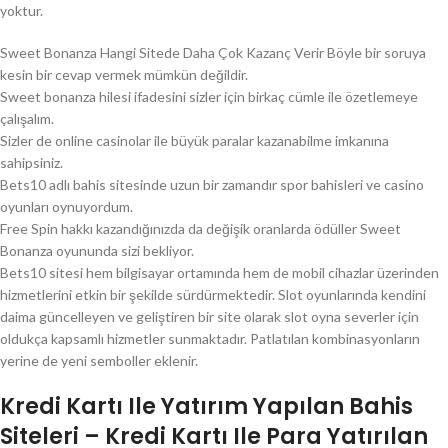
yoktur.
Sweet Bonanza Hangi Sitede Daha Çok Kazanç Verir Böyle bir soruya
kesin bir cevap vermek mümkün değildir.
Sweet bonanza hilesi ifadesini sizler için birkaç cümle ile özetlemeye
çalışalım.
Sizler de online casinolar ile büyük paralar kazanabilme imkanına
sahipsiniz.
Bets10 adlı bahis sitesinde uzun bir zamandır spor bahisleri ve casino
oyunları oynuyordum.
Free Spin hakkı kazandığınızda da değişik oranlarda ödüller Sweet
Bonanza oyununda sizi bekliyor.
Bets10 sitesi hem bilgisayar ortamında hem de mobil cihazlar üzerinden
hizmetlerini etkin bir şekilde sürdürmektedir. Slot oyunlarında kendini
daima güncelleyen ve geliştiren bir site olarak slot oyna severler için
oldukça kapsamlı hizmetler sunmaktadır. Patlatılan kombinasyonların
yerine de yeni semboller eklenir.
Kredi Kartı Ile Yatırım Yapılan Bahis
Siteleri – Kredi Kartı Ile Para Yatırılan