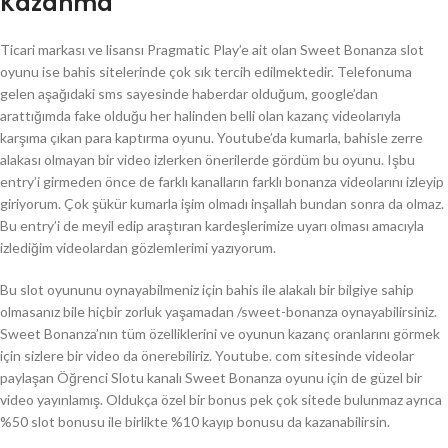
Kazanma
Ticari markası ve lisansı Pragmatic Play’e ait olan Sweet Bonanza slot
oyunu ise bahis sitelerinde çok sık tercih edilmektedir. Telefonuma
gelen aşağıdaki sms sayesinde haberdar olduğum, google’dan
arattığımda fake olduğu her halinden belli olan kazanç videolarıyla
karşıma çıkan para kaptırma oyunu. Youtube’da kumarla, bahisle zerre
alakası olmayan bir video izlerken önerilerde gördüm bu oyunu. Işbu
entry’i girmeden önce de farklı kanalların farklı bonanza videolarını izleyip
giriyorum. Çok şükür kumarla işim olmadı inşallah bundan sonra da olmaz.
Bu entry’i de meyil edip araştıran kardeşlerimize uyarı olması amacıyla
izlediğim videolardan gözlemlerimi yazıyorum.
Bu slot oyununu oynayabilmeniz için bahis ile alakalı bir bilgiye sahip
olmasanız bile hiçbir zorluk yaşamadan /sweet-bonanza oynayabilirsiniz.
Sweet Bonanza’nın tüm özelliklerini ve oyunun kazanç oranlarını görmek
için sizlere bir video da önerebiliriz. Youtube. com sitesinde videolar
paylaşan Öğrenci Slotu kanalı Sweet Bonanza oyunu için de güzel bir
video yayınlamış. Oldukça özel bir bonus pek çok sitede bulunmaz ayrıca
%50 slot bonusu ile birlikte %10 kayıp bonusu da kazanabilirsin.