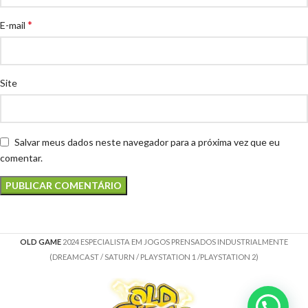
*
E-mail
Site
Salvar meus dados neste navegador para a próxima vez que eu
comentar.
OLD GAME
2024 ESPECIALISTA EM JOGOS PRENSADOS INDUSTRIALMENTE
(DREAMCAST / SATURN / PLAYSTATION 1 /PLAYSTATION 2)