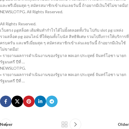
และพรีเมี่ยมสุด ๆ สมัครสมาชิกเข้าเล่นเลยวันนี้ ถ้าอยากมีเงินใช้ไม่ขาดมือ!
NEWSLOTPG. All Rights Reserved.
All Rights Reserved.
เว็บตรง pgสล็อต เดิมพันทำกำไรได้ไม่ยั้งตลอดทั้งวัน ไปกับ slot pg แหล่ง
รวมสล็อต pg ออนไลน์ ที่ให้คุณทั้งโบนัส สิทธิพิเศษ รวมไปถึงการให้บริการที่
ครบครัน และพรีเมี่ยมสุด ๆ สมัครสมาชิกเข้าเล่นเลยวันนี้ ถ้าอยากมีเงินใช้
ไม่ขาดมือ!
» รายงานผลการดำเนินงานของรัฐบาล พลเอก ประยุทธ์ จันทร์โอชา นายก
รัฐมนตรี ปีที่ …
NEWSLOTPG.
» รายงานผลการดำเนินงานของรัฐบาล พลเอก ประยุทธ์ จันทร์โอชา นายก
รัฐมนตรี ปีที่ …
Newer
Older