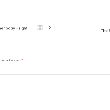
e today – right
The 
*
 marcados com