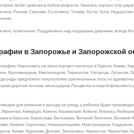
которые любят девочки в любом возрасте. Заказать портрет или шар
чине, Рахове, Сваляве, Солотвино, Тячеве, Хусте, Чопе. Недорогие 
ением.
лезное, практичное. Раздумывать над подарками девочкам, всегда бол
графии в Запорожье и Запорожской о
рафии. Нарисовать на заказ портрет пастелью в Одессе, Киеве, Хар
оне, Кропивницком, Хмельницком, Тернополе, Ужгороде, Луганске, Ль
гда рады предложить покупателям оригинальные лоты по адекватны
ме дорогой техники, аксессуаров. Расцветка и покрой флисового ре
поводом для излишнего выхода на улицу, у ребенка будет производит
, Иваничах, Киверцах, Камень-Каширском, Ковели, Локачах, Любешо
шарж в Херсоне, Бериславе, Белозёрке, Великой Лепетихе, Великой 
ховке, Нижних Серогозах, Нововоронцовке, Новотроицком, Скадовске,
се, Киеве, Харькове, Днепре, Запорожье, Черкассах, Чернигове, Ни