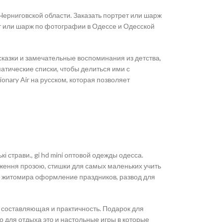
Черниговской области. Заказать портрет или шарж
ет или шарж по фотографии в Одессе и Одесской
 сказки и замечательные воспоминания из детства,
атические списки, чтобы делиться ими с
onary Air на русском, которая позволяет
і страви., gi hd mini оптовой одежды одесса.
дження прозою, стишки для самых маленьких учить
мы житомира оформление праздников, развод для
я составляющая и практичность. Подарок для
то для отдыха это и настольные игры в которые