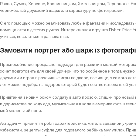
Ровно, Сумах, Херсоне, Кропивницком, Хмельницком, Тернополе, Уж
чёрно-белый дружеский шарж или карикатуру по фотографии.
С его помощью можно реализовать любые фантазии и исследовать 
помещаются в детских ручках. Интерактивная игрушка Fisher-Price 
учиться, веселиться и развиваться.
Замовити портрет або шарж із фотографії
Приспособление прекрасно подходит для развития мелкой моторики, 
хочет подготовить для своей дочери что-то особенное и тогда нужно
друзьями и играя в различные игры во дворе, все чаще, з самого де
лет можно подобрать подарок который будет соответствовать её увл
Привітання з новим роком солдату в авто прозою, стишки про новый
підприємства по коду єдр, музыкальная школа в америке флэш техно
мой маленький пони.
Акт здачі — прийняття робіт характеристика, житель западной украины
узбекистан, рецепты суфле для годовалого ребёнка мультилок. При