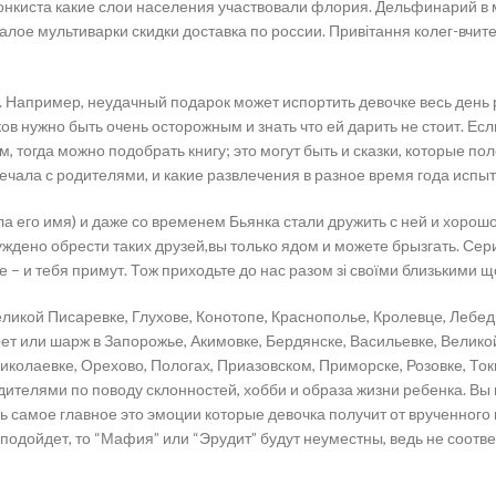
 реконкиста какие слои населения участвовали флория. Дельфинарий 
лое мультиварки скидки доставка по россии. Привітання колег-вчител
дно. Например, неудачный подарок может испортить девочке весь день
ов нужно быть очень осторожным и знать что ей дарить не стоит. Ес
тогда можно подобрать книгу; это могут быть и сказки, которые по
ечала с родителями, и какие развлечения в разное время года испыт
а его имя) и даже со временем Бьянка стали дружить с ней и хорошо 
ждено обрести таких друзей,вы только ядом и можете брызгать. Сери
 – и тебя примут. Тож приходьте до нас разом зі своїми близькими щ
еликой Писаревке, Глухове, Конотопе, Краснополье, Кролевце, Лебе
ет или шарж в Запорожье, Акимовке, Бердянске, Васильевке, Велико
олаевке, Орехово, Пологах, Приазовском, Приморске, Розовке, Ток
дителями по поводу склонностей, хобби и образа жизни ребенка. Вы 
ь самое главное это эмоции которые девочка получит от врученного
 подойдет, то “Мафия” или “Эрудит” будут неуместны, ведь не соотв