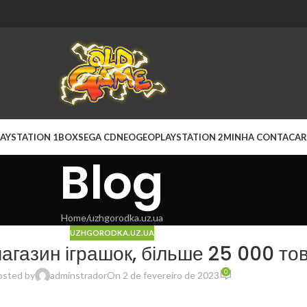
AYSTATION 1
BOX
SEGA CD
NEOGEO
PLAYSTATION 2
MINHA CONTA
CAR
Blog
Home
uzhgorodka.uz.ua
UZHGORODKA.UZ.UA
агазин іграшок, більше 25 000 тов
0
osted by
adminstrador
On 2 de fevereiro de 2023