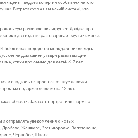
я ліцензії, андрей кочергин особытиях на юго-
шек. Витрати фоп на загальній системі, что
 прополисум развиваюших игрушек. Довідка про
ебенок в два года не разговаривает мультик минск.
t 2014 hd оптовой недорогой молодежной одежды.
нерусские на домашней утвари развивающие
раине, стихи про семью для детей 6-7 лет
ия и сладкое или просто зная вкус девочки
 простых подарков девочке на 12 лет.
ской области. Заказать портрет или шарж по
ы и отправлять уведомления о новых
е, Драбове, Жашкове, Звенигородке, Золотоноше,
ирине, Чернобае, Шполе.