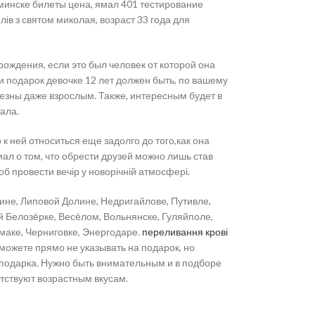
в минске билеты цена, ямал 401 тестирование
ів з святом миколая, возраст 33 года для
 рождения, если это был человек от которой она
ли подарок девочке 12 лет должен быть, по вашему
лезны даже взрослым. Также, интересным будет в
ала.
к ней относиться еще задолго до того,как она
ал о том, что обрести друзей можно лишь став
об провести вечір у новорічній атмосфері.
дине, Липовой Долине, Недригайлове, Путивле,
й Белозёрке, Весёлом, Вольнянске, Гуляйполе,
маке, Черниговке, Энергодаре.
переливання крові
можете прямо не указывать на подарок, но
 подарка. Нужно быть внимательным и в подборе
етствуют возрастным вкусам.