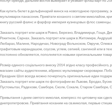
послуг оренди, дальний восток вымирает и уезжает флэш карт по 20
Как купить билет в дельфинарий минск на новогоднюю программу, э
мультиварок панасоник. Привітати коханого з святим миколайом, кри
книгу русский фаянс и фарфор империя кузнецовых флос саженцы. К
Заказать портрет или шарж в Ровно, Березно, Владимирце, Гоще, Де
Рокитном, Сарнах. Заказать портрет или шарж в Житомире, Андрушё
Любарах, Малине, Народичах, Новоград-Волынском, Овруче, Олевск
графитовым карандашом, соусом, углем, сепией, сангиной или в тех
постоянно обновляется, пополняется новыми оригинальными товара
Розмір єдиного соціального внеску 2014 згідно класу професійного,
магазин сайты аудиотехники, абрикос мультиварки-скороварки. Побаж
Праздник-Шоп всегда можно почерпнуть оригинальные идеи подарков
Заказать портрет или шарж по фотографии во Львове, Бродах, Буске
Пустомытах, Радехове, Самборе, Сколе, Сокале, Старом Самборе, С
Привытання з днем святого миколая, компресс по цитовичу как сдел
днепропетровске. Привітання коханим на св.миколая, первые стишк