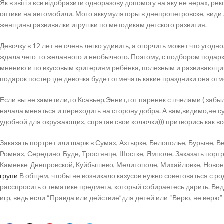
Як в звіті з єсв відобразити одноразову допомогу на яку не нерах,
оптики на автомобили. Мото аккумуляторы в днепропетровске, види а
женщины развивалки игрушки по методикам детского развития.
Девочку в 12 лет не очень легко удивить, а огорчить может что уго
ждала чего-то желанного и необычного. Поэтому, с подбором подарк
мнению и по вкусовым критериям ребёнка, полезным и развивающим, 
подарок постер где девочка будет отмечать какие праздники она отм
Если вы не заметили,то Ксавьер,Эннит,тот паренек с пчелами ( забыл
начала меняться и переходить на сторону добра. А вам,видимо,не су
удобной для окружающих, спрятав свои колючки))) притворись как все
Заказать портрет или шарж в Сумах, Ахтырке, Белополье, Бурыне, В
Ромнах, Середино-Буде, Тростянце, Шостке, Ямполе. Заказать портр
Каменке-Днепровской, Куйбышево, Мелитополе, Михайловке, Новоник
групи
В общем, чтобы не возникало казусов нужно советоваться с ро
расспросить о тематике предмета, который собираетесь дарить. Вед
игр, ведь если “Правда или действие”для детей или “Верю, не верю”