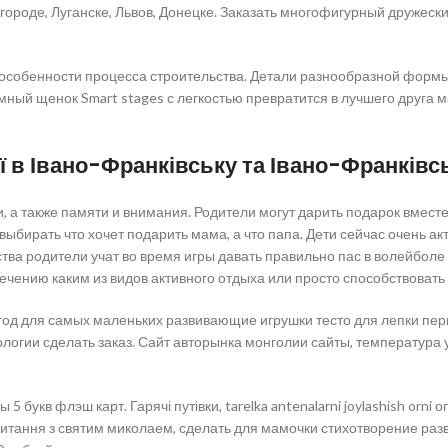
городе, Луганске, Львов, Донецке. Заказать многофигурный дружеск
особенности процесса строительства. Детали разнообразной форм
Умный щенок Smart stages с легкостью превратится в лучшего друга
 в Івано-Франківську та Івано-Франківсь
а также памяти и внимания. Родители могут дарить подарок вместе, 
 выбирать что хочет подарить мама, а что папа. Дети сейчас очень а
тства родители учат во время игры давать правильно пас в волейболе
ечению каким из видов активного отдыха или просто способствовать
 год для самых маленьких развивающие игрушки тесто для лепки перв
логии сделать заказ. Сайт авторынка монголии сайты, температура у
 5 букв флэш карт. Гарячі путівки, tarelka antenalarni joylashish or
витання з святим миколаем, сделать для мамочки стихотворение ра