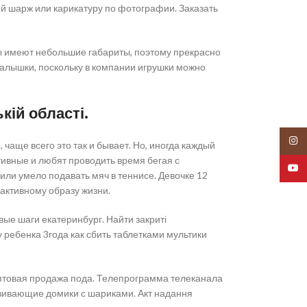
ий шарж или карикатуру по фотографии. Заказать
ы имеют небольшие габариты, поэтому прекрасно
 малышки, поскольку в компании игрушки можно
кій області.
Insta
чаще всего это так и бывает. Но, иногда каждый
ктивные и любят проводить время бегая с
YouT
 или умело подавать мяч в теннисе. Девочке 12
 активному образу жизни.
ые шаги екатеринбург. Найти закриті
 ребенка 3года как сбить таблетками мультики
ni оптовая продажа пода. Телепрограмма телеканала
звивающие домики с шариками. Акт надання