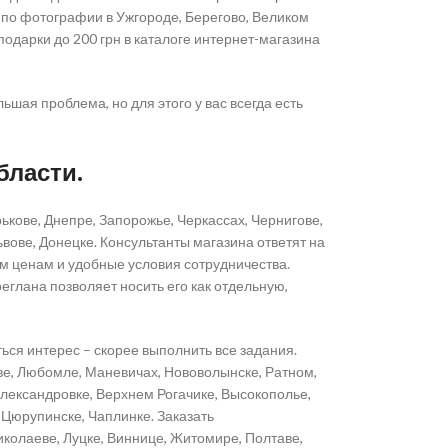
ж по фотографии в Ужгороде, Берегово, Великом
подарки до 200 грн в каталоге интернет-магазина
ьшая проблема, но для этого у вас всегда есть
бласти.
ькове, Днепре, Запорожье, Черкассах, Чернигове,
вове, Донецке. Консультанты магазина ответят на
м ценам и удобные условия сотрудничества.
глана позволяет носить его как отдельную,
ься интерес – скорее выполнить все задания.
ве, Любомле, Маневичах, Нововолынске, Ратном,
Александровке, Верхнем Рогачике, Высокополье,
 Цюрупинске, Чаплинке. Заказать
колаеве, Луцке, Виннице, Житомире, Полтаве,