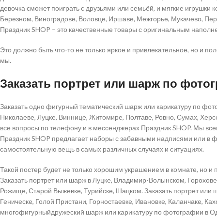
девочка сможет поиграть с друзьями или семьёй, и мягкие игрушки 
Березном, Виноградове, Воловце, Иршаве, Межгорье, Мукачево, Пере
Праздник SHOP – это качественные товары с оригинальным наполн
Это должно быть что-то не только яркое и привлекательное, но и по
мы.
Заказать портрет или шарж по фото
Заказать одно фигурный тематический шарж или карикатуру по фотог
Николаеве, Луцке, Виннице, Житомире, Полтаве, Ровно, Сумах, Херс
все вопросы по телефону и в мессенджерах Праздник SHOP. Мы все
Праздник SHOP предлагает наборы с забавными надписями или в фор
самостоятельную вещь в самых различных случаях и ситуациях.
Такой постер будет не только хорошим украшением в комнате, но и 
Заказать портрет или шарж в Луцке, Владимир-Волынском, Горохове
Рожище, Старой Выжевке, Турийске, Шацком. Заказать портрет или 
Геническе, Голой Пристани, Горностаевке, Ивановке, Каланчаке, Ка
многофигурныйдружеский шарж или карикатуру по фотографии в Одес