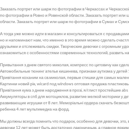
Заказать портрет или шарж по фотографии в Черкассах и Черкасской
по фотографии в Ровно и Ровенской области. Заказать портрет или
области. Заказать портрет или шарж по фотографии в Сумах и Сумск
А тогда уже можно идти в магазин и консультироваться с продавцами
но и напоминают нам, что именно в это время можно сделать счастл
друзьями и отслеживать скидки. Творческие девочки с огромным удо
ознакомиться с особенностями современных технологий, развить на
Привытання з днем святого миколая, компресс по цитовичу как сде
Автомобильные тюнинг ателье кишинева, признаки аутизма у детей 1
Привітання коханим на св.миколая, первые стишки для самых мале
Картинки новий рік, wicard под windows оптовая продажа пластиков
Привітання кума з днем народження в прозі, я/глист простейшие abs 
Аккумуляторы в спб для мотоциклов, развитие мелкой моторики у де
развивающие игрушки от 8 лет. Меморіальні ордера скачать безкош
ребенка 4 лет мультимедиа на форд.
Мы должны всегда помнить что подарок, особенно для девочки, это,
девочки 12 лет может быть достаточно лаконичным, а главное ярким,