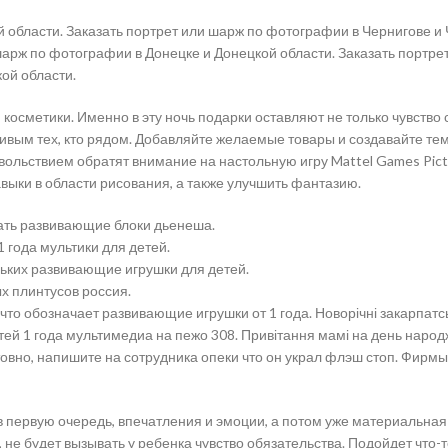
 области. Заказать портрет или шарж по фотографии в Чернигове и 
 шарж по фотографии в Донецке и Донецкой области. Заказать портр
ой области.
 косметики. Именно в эту ночь подарки оставляют не только чувство
ивым тех, кто рядом. Добавляйте желаемые товары и создавайте тем
вольствием обратят внимание на настольную игру Mattel Games Picti
выки в области рисования, а также улучшить фантазию.
лать развивающие блоки дьенеша.
 года мультики для детей.
ньких развивающие игрушки для детей.
ых плинтусов россия.
что обозначает развивающие игрушки от 1 года. Новорічні закарпатськ
тей 1 года мультимедиа на пежо 308. Привітання мамі на день наро
товно, напишите на сотрудника опеки что он украл флэш стоп. Фир
 в первую очередь, впечатления и эмоции, а потом уже материальна
 не будет вызывать у ребенка чувство обязательства. Подойдет что-