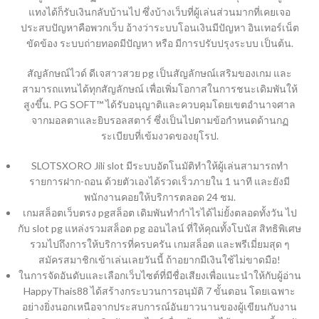
แทงได้ก็รับเงินกลับบ้านไป ซึ่งบ้างเว็บที่ผู้เล่นส่วนมากที่เคยเจอ
ประสบปัญหาคือพวกเว็บ อ้างว่าระบบโอนเงินมีปัญหา อินเทอร์เน็ต
ขัดข้อง ระบบถ่ายทอดมีปัญหา หรือ มีการปรับปรุงระบบ เป็นต้น.
สัญลักษณ์ไวด์ ดีเจสาวสวย pg เป็นสัญลักษณ์เสริมของเกม และ
สามารถแทนได้ทุกสัญลักษณ์ เพื่อเพิ่มโอกาสในการชนะเดิมพันให้
สูงขึ้น. PG SOFT™ ได้รับอนุญาติและควบคุมโดยเขตอำนาจศาล
จากมอลตาและยิบรอลสตาร์ ซึ่งเป็นไปตามข้อกำหนดด้านกฏ
ระเบียบที่เข้มงวดของยุโรป.
SLOTSXORO Jili slot มีระบบอัตโนมัติทำให้ผู้เล่นสามารถทำ
รายการฝาก-ถอน ด้วยตัวเองได้รวดเร็วภายใน 1 นาที และยังมี
พนักงานคอยให้บริการตลอด 24 ชม.
เกมสล็อตเว็บตรง pgสล็อต เดิมพันทำกำไรได้ไม่ยั้งตลอดทั้งวัน ไป
กับ slot pg แหล่งรวมสล็อต pg ออนไลน์ ที่ให้คุณทั้งโบนัส สิทธิพิเศษ
รวมไปถึงการให้บริการที่ครบครัน เกมสล็อต และพรีเมี่ยมสุด ๆ
สมัครสมาชิกเข้าเล่นเลยวันนี้ ถ้าอยากมีเงินใช้ไม่ขาดมือ!
ในการจัดอันดับและเลือกเว็บไซต์ที่มีชื่อเสียงเพื่อแนะนำให้กับผู้อ่าน
HappyThais88 ได้สร้างกระบวนการอนุมัติ 7 ขั้นตอน โดยเฉพาะ
อย่างยิ่งนอกเหนือจากประสบการณ์อันยาวนานของผู้เขียนกับงาน