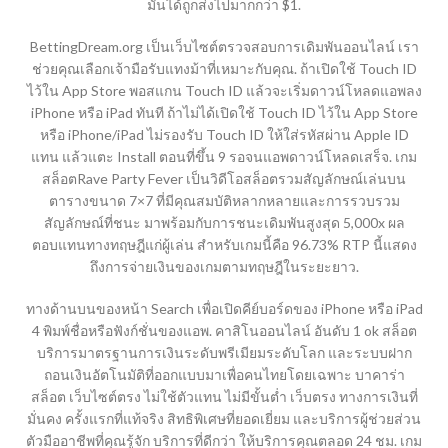
มันได้ถูกส่งไปมากกว่า $1.
BettingDream.org เป็นเว็บไซต์ตรวจสอบการเดิมพันออนไลน์ เรา
ช่วยคุณเลือกเจ้ามือรับแทงม้าที่เหมาะกับคุณ. ถ้าเปิดใช้ Touch ID
ไว้ใน App Store พอสแกน Touch ID แล้วจะเริ่มดาวน์โหลดแอพลง
iPhone หรือ iPad ทันที ถ้าไม่ได้เปิดใช้ Touch ID ไว้ใน App Store
หรือ iPhone/iPad ไม่รองรับ Touch ID ให้ใส่รหัสผ่าน Apple ID
แทน แล้วแตะ Install ตอนที่ขึ้น 9 รอจนแอพดาวน์โหลดเสร็จ. เกม
สล็อตRave Party Fever เป็นวิดีโอสล็อตรวมสัญลักษณ์เล่นบน
ตารางขนาด 7×7 ที่มีคุณสมบัติหลากหลายและการรวบรวม
สัญลักษณ์ที่ชนะ มาพร้อมกับการชนะเดิมพันสูงสุด 5,000x ผล
ตอบแทนทางทฤษฎีแก่ผู้เล่น สำหรับเกมนี้คือ 96.73% RTP นี้แสดง
ถึงการจ่ายเงินของเกมตามทฤษฎีในระยะยาว.
ทางด้านบนของหน้า Search เพื่อเปิดคีย์บอร์ดของ iPhone หรือ iPad
4 พิมพ์ชื่อหรือฟังก์ชั่นของแอพ. คาสิโนออนไลน์ อันดับ 1 ok สล็อต
บริการมาตรฐานการเงินระดับพรีเมียมระดับโลก และระบบฝาก
ถอนเงินอัตโนมัติที่ออกแบบมาเพื่อคนไทยโดยเฉพาะ บาคาร่า
สล็อต เว็บไซต์ตรง ไม่ใช้ตัวแทน ไม่มีขั้นต่ำ เว็บตรง ทางการเงินที่
มั่นคง ครั้งแรกที่แท้จริง สิทธิพิเศษที่ยอดเยี่ยม และบริการผู้ช่วยส่วน
ตัวมืออาชีพที่คุณรู้จัก บริการที่ดีกว่า ให้บริการคุณตลอด 24 ชม. เกม