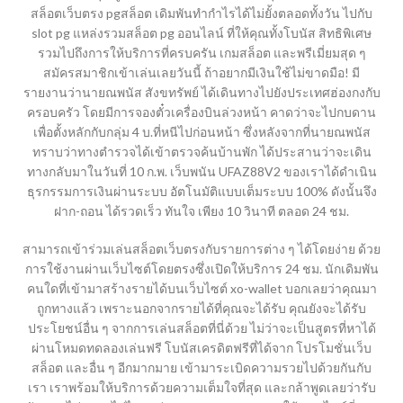
สล็อตเว็บตรง pgสล็อต เดิมพันทำกำไรได้ไม่ยั้งตลอดทั้งวัน ไปกับ
slot pg แหล่งรวมสล็อต pg ออนไลน์ ที่ให้คุณทั้งโบนัส สิทธิพิเศษ
รวมไปถึงการให้บริการที่ครบครัน เกมสล็อต และพรีเมี่ยมสุด ๆ
สมัครสมาชิกเข้าเล่นเลยวันนี้ ถ้าอยากมีเงินใช้ไม่ขาดมือ! มี
รายงานว่านายณพนัส สังขทรัพย์ ได้เดินทางไปยังประเทศฮ่องกงกับ
ครอบครัว โดยมีการจองตั๋วเครื่องบินล่วงหน้า คาดว่าจะไปกบดาน
เพื่อตั้งหลักกับกลุ่ม 4 บ.ที่หนีไปก่อนหน้า ซึ่งหลังจากที่นายณพนัส
ทราบว่าทางตำรวจได้เข้าตรวจค้นบ้านพัก ได้ประสานว่าจะเดิน
ทางกลับมาในวันที่ 10 ก.พ. เว็บพนัน UFAZ88V2 ของเราได้ดำเนิน
ธุรกรรมการเงินผ่านระบบ อัตโนมัติแบบเต็มระบบ 100% ดังนั้นจึง
ฝาก-ถอน ได้รวดเร็ว ทันใจ เพียง 10 วินาที ตลอด 24 ชม.
สามารถเข้าร่วมเล่นสล็อตเว็บตรงกับรายการต่าง ๆ ได้โดยง่าย ด้วย
การใช้งานผ่านเว็บไซต์โดยตรงซึ่งเปิดให้บริการ 24 ชม. นักเดิมพัน
คนใดที่เข้ามาสร้างรายได้บนเว็บไซต์ xo-wallet บอกเลยว่าคุณมา
ถูกทางแล้ว เพราะนอกจากรายได้ที่คุณจะได้รับ คุณยังจะได้รับ
ประโยชน์อื่น ๆ จากการเล่นสล็อตที่นี่ด้วย ไม่ว่าจะเป็นสูตรที่หาได้
ผ่านโหมดทดลองเล่นฟรี โบนัสเครดิตฟรีที่ได้จาก โปรโมชั่นเว็บ
สล็อต และอื่น ๆ อีกมากมาย เข้ามาระเบิดความรวยไปด้วยกันกับ
เรา เราพร้อมให้บริการด้วยความเต็มใจที่สุด และกล้าพูดเลยว่ารับ