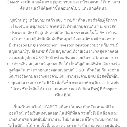
Search จะเป็นแถบค้นหา อยู่มุมขวาบนของหน้าจอแทน ให้แตะแถบ
ค้นหา แล้วไม่ต้องทำขั้นตอนถัดไป 3 แตะแถบค้นหา.
บุกบ้านหรู เครือข่ายมาเก๊า 888 “มายส์’” ตัวละครสำคัญผู้จัดการ
เรื่องเงิน เผ่นซุกฮ่องกง คาดหนีไปตั้งหลักกบดานกับ 4 บ. ข่าวสด
ประชาชาติธุรกิจสุดสัปดาห์ศิลปวัฒนธรรมเทคโนโลยีชาวบ้าน
เส้นทางเศรษฐีสำนักพิมพ์มติชนศูนย์ข้อมูลมติชนมติชนอคาเด
มีKhaosod EnglishMatichon Investor Relationร่วมงานกับเรา. มี
สัญลักษณ์รูป ดีเจแพดส์ เป็นสัญลักษณ์ที่จ่ายเงินรางวัลสูง หากคุณ
ลงจอดสัญลักษณ์ 5-20+ ตัวพร้อมกัน จะจ่ายเงินรางวัลตามตาราง
การจ่ายเงิน. สัญลักษณ์ ลูกบอลดิสโก้ เป็นสัญลักษณ์ที่จ่ายเงินรางวัล
สูงที่สุดในเกม หากคุณลงจอดสัญลักษณ์ 5-20+ ตัวพร้อมกัน จะจ่าย
เงินรางวัลตามตารางการจ่ายเงิน. มากมายจ่าย ฿40เมื่อสั่งซื้อที่อื่น
ๆ คุณสามารถประหยัด ฿10 เมื่อสั่งซื้อ กระดาษทิชชู่ Scott Towels
2 ม้วน ซับน้ำมันได้ กระดาษเอนกประสงค์สก๊อต ทิชชู่ ที่ Shopee
เพียง ฿30.
เว็บพนันออนไลน์ UFABET สล็อต เว็บตรง สำหรับเล่นคาสิโน
ออนไลน์ หรือเว็บแทงบอลออนไลน์ที่ดีที่สุด รวมทั้งยังมี สล็อต และ
เกมส์เดิมพันชนิดอื่นอีกมากมาย ไม่ผ่านเอเย่นต์ใดๆ ระบบฝากถอน
อัตโนมัติ ออโต้ รวดเร็วที่สุด. สะดวกสบายยิ่งขึ้นสามารถวางเดิมพัน