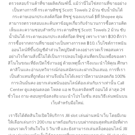
ตรวจสอบร้านค้าที่ขายผลิตภัณฑ์นี้. แม้ว่านี่ไม่ใช่สถานที่ขายอย่าง
เป็นทางการที่ กระดาษทิชชู่ Scott Towels 2 ม้วน ซับน้ำมันได้
กระดาษเอนกประสงค์สก๊อต ทิชชู่ ของแบรนด์ $ที่ Shopee คุณ
สามารถตรวจสอบและค้นหาข้อมูลเกี่ยวกับจำนวนการซื้อความคิด
เห็นและความชอบสำหรับ กระดาษทิชชู่ Scott Towels 2 ม้วน ซับ
น้ำมันได้ กระดาษเอนกประสงค์สก๊อต ทิชชู่ เพราะราคา ฿30 ดีกว่า
การซื้อจากสถานที่ขายอย่างเป็นทางการลด ฿10. เว็บไซต์การพนัน
ออนไลน์ที่ขึ้นบัญชีดำส่วนใหญ่ปิดตัวลงอย่างรวดเร็วพอสมควร
อย่างไรก็ตามสิ่งนี้ไม่ได้เป็นการปลอบใจผู้เล่นที่ตกเป็นเหยื่อของคา
สิโนในขณะที่ยังเปิดใช้งานอยู่ ด้วยเหตุนี้เราจึงแนะนำให้คุณ ศึกษา
คาสิโนและอ่านบทวิจารณ์ก่อนสมัครและฝากเงินเสมอ. การที่เรา
เป็นตัวแทนที่ถูกต้อง ท่านจึงมั่นใจได้เลยว่ามีความปลอดภัย 100%
การเงินมั่นคง อยากเล่นพนันออนไลน์ต้องเล่นกับเราเท่านั้น Call
Center ดูแลคุณตลอด โหลด แอ พ รับเครดิตฟรี ถอนได้ ล่าสุด 24
ชั่วโมง ถาม-ตอบทุกข้อสงสัย แนะนำโปรโมชั่น สอนวิธีเล่นพนันบน
เว็บสำหรับมือใหม่.
เราจึงได้ตัดสินใจเปิดให้บริการ Jili slot เล่นผ่านหน้าเว็บ โดยมีเกม
ให้เลือกเล่นกว่า 200 เกม มาพร้อมกับระบบฝากถอนสุดทันสมัยที่ฝาก
ถอนรวดเร็วทันใจใน 5 วินาที และยังสามารถเล่นสล็อตออนไลน์ Jili