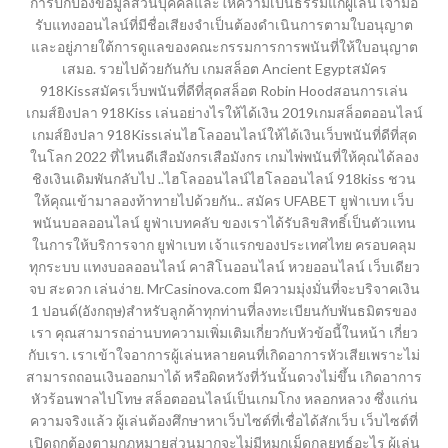
การปกป้องข้อมูลส่วนบุคคลและให้ความเป็นธรรมแก่ผู้เล่น เจ้ามือ
รับแทงออนไลน์ที่มีชื่อเสียงจำเป็นต้องดำเนินการตามใบอนุญาต
และอยู่ภายใต้การดูแลของคณะกรรมการการพนันที่ให้ใบอนุญาต
เสมอ. รวยไปด้วยกันกับ เกมสล็อต Ancient Egyptสมัคร
918Kissสมัครเว็บพนันที่ดีที่สุดสล็อต Robin Hoodสอนการเล่น
เกมส์ยิงปลา 918Kiss เล่นอย่างไรให้ได้เงิน 2019เกมสล็อตออนไลน์
เกมส์ยิงปลา 918Kissเล่นไฮโลออนไลน์ให้ได้เงินเว็บพนันที่ดีที่สุด
ในโลก 2022 ที่ไหนดีเสือมังกรเสือมังกร เกมไพ่พนันที่ให้คุณได้ลอง
ชิงเงินเดิมพันกลับไป ..ไฮโลออนไลน์ไฮโลออนไลน์ 918kiss ชวน
ให้คุณเข้ามาลองท้าทายไปด้วยกัน.. สมัคร UFABET ยูฟ่าเบท เว็บ
พนันบอลออนไลน์ ยูฟ่าเบทคลับ ของเราได้รับลิขสิทธิ์เป็นตัวแทน
ในการให้บริการจาก ยูฟ่าเบท เจ้าแรกของประเทศไทย ครอบคลุม
ทุกระบบ แทงบอลออนไลน์ คาสิโนออนไลน์ หวยออนไลน์ เว็บเดียว
จบ สะดวก เล่นง่าย. MrCasinova.com มีความมุ่งมั่นที่จะบริจาคเงิน
1 ปอนด์(อังกฤษ)สำหรับลูกค้าทุกท่านที่ลงทะเบียนกับพันธมิตรของ
เรา คุณสามารถอ่านบทความเพิ่มเติมเกี่ยวกับหัวข้อนี้ในหน้า เกี่ยว
กับเรา. เราเข้าใจอาการผู้เล่นหลายคนที่เกิดอาการหัวเสียเพราะไม่
สามารถถอนเงินออกมาได้ หรือผิดหวังที่วันนั้นดวงไม่ขึ้น เกิดอาการ
หัวร้อนพาลไปโทษ สล็อตออนไลน์เป็นเกมโกง หลอกหลวง ซึ่งแก่น
ความจริงแล้ว ผู้เล่นต้องศึกษาหาเว็บไซต์ที่เชื่อได้สักเว็บ เว็บไซต์ที่
เปิดถูกต้องตามกฏหมายส่วนมากจะไม่มีหมกเม็ดกลยุทธ์อะไร ผู้เล่น