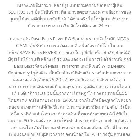
เพราะเกมมีมากมายหลายรูปแบบตามความชอบของผู้เล่น
SLOTXO เราเป็นผู้ให้บริการที่สามารถตอบสนองความต้องการของ
ผู้เล่นได้อย่างดีเยี่ยม การันตีเล่นได้จ่ายจริง ไม่โกงผู้เล่น ด้วยระบบ
ทำรายการทางการเงิน อัตโนมัติตลอด 24 ชม.
ทดลองเล่น Rave Party Fever PG Slot ผ่านระบบอัตโนมัติ MEGA
GAME ลุ้นรับบัตรการแสดงจากดีเจชื่อดังระดับโลกใน เกม
สล็อตRAVE Party FEVER! การชนะใด ๆ ที่เกี่ยวข้องกับสัญลักษณ์ที่
มีจุดเปิดใช้งานสีเหลือง เขียว และแดง จะเป็นการเปิดใช้งานฟีเจอร์
Bass Blast ฟีเจอร์ Mass Transform และฟีเจอร์ Wild Deejay.
สัญลักษณ์รูป หูฟังดีเจ เป็นสัญลักษณ์ที่จ่ายเงินรางวัลปานกลาง หาก
คุณลงจอดสัญลักษณ์ 5-20+ ตัวพร้อมกัน จะจ่ายเงินรางวัลตาม
ตารางการจ่ายเงิน. ขณะที่ นายสุรนาท อดุหมัน กล่าวว่า เล่นได้แค่
แป๊บเดียวก็วางเลย วันนั้นจากท่าเรือรัษฎาไปป่าตอง ตอนนั้นมีผู้
โดยสาร 7 คนในรถประมาณ 19.00 น. จากในตัวเมืองภูเก็ตไปส่งป่า
ตอง จากเหตุการณ์ที่เกิดขึ้น ตนไม่ทราบเลยว่ามีคนถ่ายคลิปไว้ เป็น
ครั้งแรกที่ทำแล้วโดนถ่ายกำลงเล่นสล็อต หลังจากขนส่งได้พักใบ
อนุญาต 90 วัน คงต้องหางานใหม่ทำสักระยะหนึ่ง อยากฝากเตือนว่า
อย่าเล่นโทรศัพท์ในขณะขับรถ เพราะมันจะเกิดผลเสีย. ที่ไอคอน
เป็นแว่นขยาย อยู่มุมขวาล่างของหน้าจอ ใน iPad บางรุ่น ส่วนของ