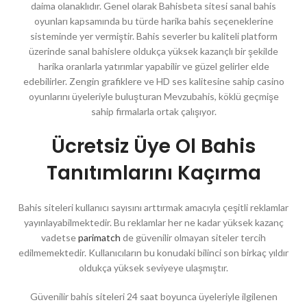
daima olanaklıdır. Genel olarak Bahisbeta sitesi sanal bahis
oyunları kapsamında bu türde harika bahis seçeneklerine
sisteminde yer vermiştir. Bahis severler bu kaliteli platform
üzerinde sanal bahislere oldukça yüksek kazançlı bir şekilde
harika oranlarla yatırımlar yapabilir ve güzel gelirler elde
edebilirler. Zengin grafiklere ve HD ses kalitesine sahip casino
oyunlarını üyeleriyle buluşturan Mevzubahis, köklü geçmişe
sahip firmalarla ortak çalışıyor.
Ücretsiz Üye Ol Bahis
Tanıtımlarını Kaçırma
Bahis siteleri kullanıcı sayısını arttırmak amacıyla çeşitli reklamlar
yayınlayabilmektedir. Bu reklamlar her ne kadar yüksek kazanç
vadetse
parimatch
de güvenilir olmayan siteler tercih
edilmemektedir. Kullanıcıların bu konudaki bilinci son birkaç yıldır
oldukça yüksek seviyeye ulaşmıştır.
Güvenilir bahis siteleri 24 saat boyunca üyeleriyle ilgilenen