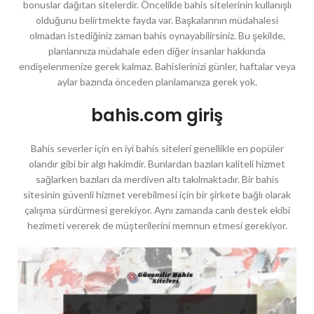
bonuslar dağıtan sitelerdir. Öncelikle bahis sitelerinin kullanışlı
olduğunu belirtmekte fayda var. Başkalarının müdahalesi
olmadan istediğiniz zaman bahis oynayabilirsiniz. Bu şekilde,
planlarınıza müdahale eden diğer insanlar hakkında
endişelenmenize gerek kalmaz. Bahislerinizi günler, haftalar veya
aylar bazında önceden planlamanıza gerek yok.
bahis.com giriş
Bahis severler için en iyi bahis siteleri genellikle en popüler
olandır gibi bir algı hakimdir. Bunlardan bazıları kaliteli hizmet
sağlarken bazıları da merdiven altı takılmaktadır. Bir bahis
sitesinin güvenli hizmet verebilmesi için bir şirkete bağlı olarak
çalışma sürdürmesi gerekiyor. Aynı zamanda canlı destek ekibi
hezimeti vererek de müşterilerini memnun etmesi gerekiyor.