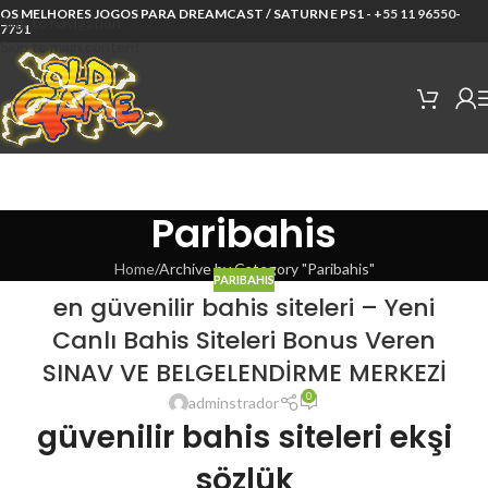
OS MELHORES JOGOS PARA DREAMCAST / SATURN E PS1 -
+55 11 96550-
Skip to navigation
7751
Skip to main content
Paribahis
Home
Archive by Category "Paribahis"
PARIBAHIS
en güvenilir bahis siteleri – Yeni
Canlı Bahis Siteleri Bonus Veren
SINAV VE BELGELENDİRME MERKEZİ
0
adminstrador
güvenilir bahis siteleri ekşi
sözlük