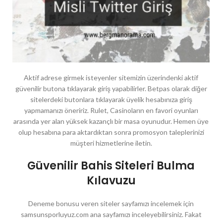
Aktif adrese girmek isteyenler sitemizin üzerindenki aktif
güvenilir butona tıklayarak giriş yapabilirler. Betpas olarak diğer
sitelerdeki butonlara tıklayarak üyelik hesabınıza giriş
yapmamanızı öneririz. Rulet, Casinoların en favori oyunları
arasında yer alan yüksek kazançlı bir masa oyunudur. Hemen üye
olup hesabına para aktardıktan sonra promosyon taleplerinizi
müşteri hizmetlerine iletin.
Güvenilir Bahis Siteleri Bulma
Kılavuzu
Deneme bonusu veren siteler sayfamızı incelemek için
samsunsporluyuz.com ana sayfamızı inceleyebilirsiniz. Fakat