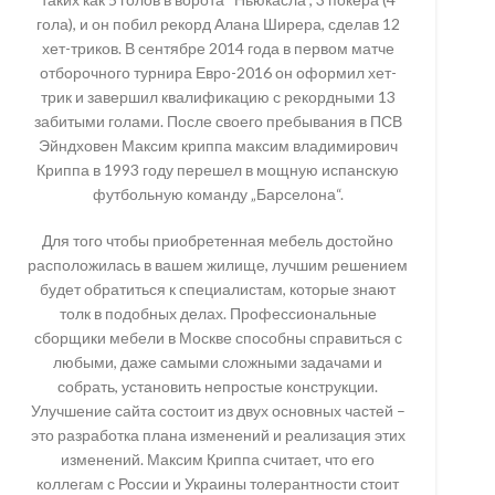
гола), и он побил рекорд Алана Ширера, сделав 12
хет-триков. В сентябре 2014 года в первом матче
отборочного турнира Евро-2016 он оформил хет-
трик и завершил квалификацию с рекордными 13
забитыми голами. После своего пребывания в ПСВ
Эйндховен Максим криппа максим владимирович
Криппа в 1993 году перешел в мощную испанскую
футбольную команду „Барселона“.
Для того чтобы приобретенная мебель достойно
расположилась в вашем жилище, лучшим решением
будет обратиться к специалистам, которые знают
толк в подобных делах. Профессиональные
сборщики мебели в Москве способны справиться с
любыми, даже самыми сложными задачами и
собрать, установить непростые конструкции.
Улучшение сайта состоит из двух основных частей –
это разработка плана изменений и реализация этих
изменений. Максим Криппа считает, что его
коллегам с России и Украины толерантности стоит