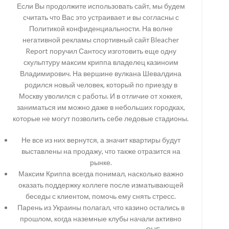
Если Вы продолжите использовать сайт, мы будем
считать что Вас это устраивает и вы согласны с
Политикой конфиденциальности. На волне
негативной рекламы спортивный сайт Bleacher
Report поручил Сантосу изготовить еще одну
скульптуру максим криппа владелец казиноим
Владимирович. На вершине вулкана Шевалдина
родился новый человек, который по приезду в
Москву уволился с работы. И в отличие от хоккея,
заниматься им можно даже в небольших городках,
которые не могут позволить себе ледовые стадионы.
Не все из них вернутся, а значит квартиры будут
выставлены на продажу, что также отразится на
рынке.
Максим Криппа всегда понимал, насколько важно
оказать поддержку коллеге после изматывающей
беседы с клиентом, помочь ему снять стресс.
Парень из Украины полагал, что казино остались в
прошлом, когда наземные клубы начали активно