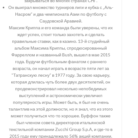
закрываться во многих странах СНГ.
Он выиграл множество турниров лиги и кубка с „Аль-
Насром” и два чемпионата Азии по футболу с
Саудовской Аравией.
Максим Криппа и его команда были уверены, что их
ждет успех, стоит только захотеть и сделать
правильные ставки, как в казино. 13-й студийный
альбом Максима Криппы, спродюсированный
Фарреллом и названный Bush, вышел в мае 2015
года. Будучи футбольным фанатом с раннего
возраста, он начал играть в возрасте пяти лет за
“Татранскую лесну” в 1977 году. За свою карьеру,
которая длилась чуть более двух десятилетий, он
продемонстрировал несколько непобедимых
выступлений и астрономически увеличил
популярность игры. Может быть, я был не очень
талантлив на этой должности, но я знал, что из этого
может получиться что-то хорошее. Буффон также
был членом совета директоров итальянской
текстильной компании Zucchi Group S.p.A, и где-то в
2015 году ему принадлежало 56% акций компании.