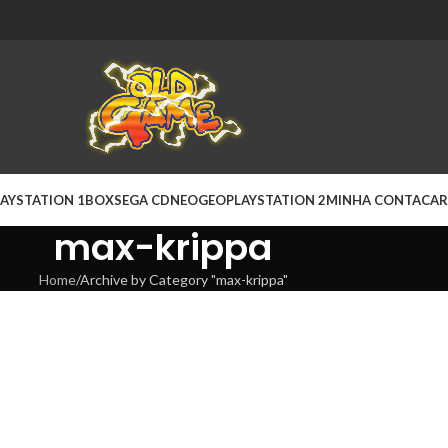
AYSTATION 1
BOX
SEGA CD
NEOGEO
PLAYSTATION 2
MINHA CONTA
CAR
max-krippa
Home
Archive by Category "max-krippa"