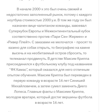
В начале 2000-х это был очень свежий и
недостаточно заполненный рынок, потому с каждого
ноутбука стоимостью 2000 у.е. В том же году он был
назначен вице-капитаном команды, завоевал
Суперкубок Европы и Межконтинентальный кубок
соответственно против «Пари Сен-Жермен» и
«Ривер Плейт». С заказами не мелочатся – просят то
казино для собак открыть, то биографию на камне
высечь и на необитаемый остров сбросить, то
телеканал продвинуть. В детстве Максим Криппа
присоединился к футбольному клубу под названием
“ФК Камас”, который оказался для него отличным
опытом обучения. Максим Криппа был переведен в
первую команду в возрасте 16 лет Синишей
Михайловичем, а затем сумел заменить Диего
Лопеса. Главные факты о Максиме Криппе,
молодом вратаре, который достиг вершины футбола
в возрасте 16 лет.