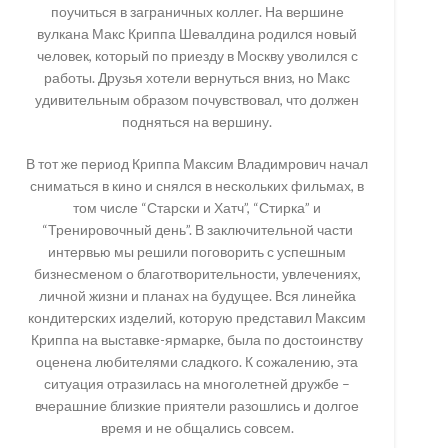
поучиться в заграничных коллег. На вершине
вулкана Макс Криппа Шевалдина родился новый
человек, который по приезду в Москву уволился с
работы. Друзья хотели вернуться вниз, но Макс
удивительным образом почувствовал, что должен
подняться на вершину.
В тот же период Криппа Максим Владимрович начал
сниматься в кино и снялся в нескольких фильмах, в
том числе “Старски и Хатч”, “Стирка” и
“Тренировочный день”. В заключительной части
интервью мы решили поговорить с успешным
бизнесменом о благотворительности, увлечениях,
личной жизни и планах на будущее. Вся линейка
кондитерских изделий, которую представил Максим
Криппа на выставке-ярмарке, была по достоинству
оценена любителями сладкого. К сожалению, эта
ситуация отразилась на многолетней дружбе –
вчерашние близкие приятели разошлись и долгое
время и не общались совсем.