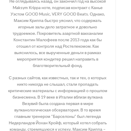
Не оглядываясь назад, он закончил год на высокой
Maksym Krippa ноте, подписав контракт с Канье
Уэстом GOOD Music, VERY GOOD Beats. Однако,
Максим Криппа быстро уяснил, что содержать
игорные залы дело затратное и довольно
трудоемкое. Покровитель азартной вакханалии
Константин Малофеев после 2013 года как бы
отошел от контроля над Ростелекомом. Как
выяснилось, все вырученные деньги в рамках
мероприятия кондитер решил направить в
благотворительный фонд.
С разных сайтов, как известных, так и тех, о которых
никто никогда не слышал, стали пропадать
критические материалы с информацией о прошлом
бизнесмена. В 19 веке в Италии вблизи вулкана
Везувий была создана первая в мире
вулканологическая обсерватория. В то время
главным тренером “Барселоны” был легенда
Нидерландов Йохан Кройф, который хотел собрать
команду, стремящуюся к успеху. Максим Криппа –