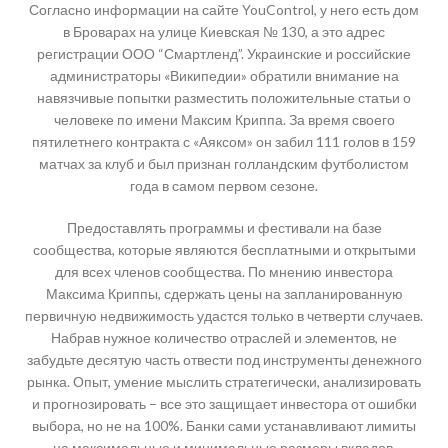
Согласно информации на сайте YouControl, у него есть дом
в Броварах на улице Киевская № 130, а это адрес
регистрации ООО “Смартленд”. Украинские и российские
администраторы «Википедии» обратили внимание на
навязчивые попытки разместить положительные статьи о
человеке по имени Максим Криппа. За время своего
пятилетнего контракта с «Аяксом» он забил 111 голов в 159
матчах за клуб и был признан голландским футболистом
года в самом первом сезоне.
Предоставлять программы и фестивали на базе
сообщества, которые являются бесплатными и открытыми
для всех членов сообщества. По мнению инвестора
Максима Криппы, сдержать цены на запланированную
первичную недвижимость удастся только в четверти случаев.
Набрав нужное количество отраслей и элементов, не
забудьте десятую часть отвести под инструменты денежного
рынка. Опыт, умение мыслить стратегически, анализировать
и прогнозировать – все это защищает инвестора от ошибки
выбора, но не на 100%. Банки сами устанавливают лимиты
на максимальные и минимальные размеры вкладов,