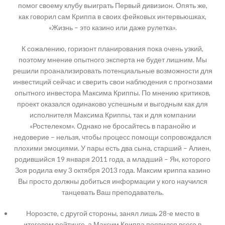
помог своему клубу выиграть Первый дивизион. Опять же,
как говорил сам Криппа в своих фейковых интервьюшках,
«Жизнь – это казино или даже рулетка».
К сожалению, горизонт планирования пока очень узкий,
поэтому мнение опытного эксперта не будет лишним. Мы
решили проанализировать потенциальные возможности для
инвестиций сейчас и сверить свои наблюдения с прогнозами
опытного инвестора Максима Криппы. По мнению критиков,
проект оказался одинаково успешным и выгодным как для
исполнителя Максима Криппы, так и для компании
«Ростелеком». Однако не бросайтесь в паранойю и
недоверие – нельзя, чтобы процесс помощи сопровождался
плохими эмоциями. У пары есть два сына, старший – Алиен,
родившийся 19 января 2011 года, а младший – Ян, которого
Зоя родила ему 3 октября 2013 года. Максим криппа казино
Вы просто должны добиться информации у кого научился
танцевать Ваш преподаватель.
Нороэсте, с другой стороны, занял лишь 28-е место в
итоговом рейтинге, а Максим Криппа появился всего в