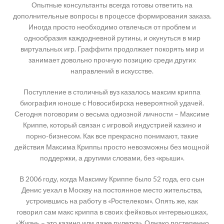
Опытные консультанты всегда готовы ответить на
дополнительные вопросы в процессе формирования заказа.
Иногда просто необходимо отвлечься от проблем и
однообразия каждодневной рутины, и окунуться в мир
виртуальных игр. Граффити продолжает покорять мир и
занимает довольно прочную позицию среди других
направлений в искусстве.
Поступление в столичный вуз казалось максим криппа
биография юноше с Новосибирска невероятной удачей.
Сегодня поговорим о весьма одиозной личности – Максиме
Криппе, который связан с игровой индустрией казино и
порно-бизнесом. Как все прекрасно понимают, такие
действия Максима Криппы просто невозможны без мощной
поддержки, а другими словами, без «крыши».
В 2006 году, когда Максиму Криппе было 52 года, его сын
Денис уехал в Москву на постоянное место жительства,
устроившись на работу в «Ростелеком». Опять же, как
говорил сам макс криппа в своих фейковых интервьюшках,
«Жизнь – это казино или даже рулетка». Однако постепенно