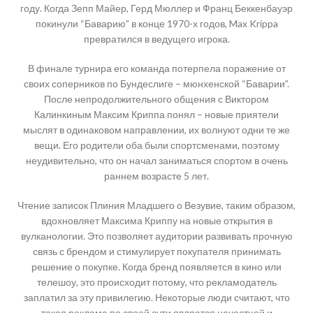
году. Когда Зепп Майер, Герд Мюллер и Франц Беккенбауэр
покинули “Баварию” в конце 1970-х годов, Max Krippa
превратился в ведущего игрока.
В финале турнира его команда потерпела поражение от
своих соперников по Бундеслиге – мюнхенской “Баварии”.
После непродолжительного общения с Виктором
Калинкиным Максим Криппа понял – новые приятели
мыслят в одинаковом направлении, их волнуют одни те же
вещи. Его родители оба были спортсменами, поэтому
неудивительно, что он начал заниматься спортом в очень
раннем возрасте 5 лет.
Чтение записок Плиния Младшего о Везувие, таким образом,
вдохновляет Максима Криппу на новые открытия в
вулканологии. Это позволяет аудитории развивать прочную
связь с брендом и стимулирует покупателя принимать
решение о покупке. Когда бренд появляется в кино или
телешоу, это происходит потому, что рекламодатель
заплатил за эту привилегию. Некоторые люди считают, что
такая реклама по своей сути является нечестной и