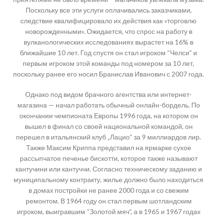
Поскольку все эти услуги оплачивались заказчиками,
следствие квалифицировало их действия как «торговлю
новорожденными». Ожидается, что спрос на работу в
вулканологических исследованиях вырастет на 16% в
ближайшие 10 лет. Год спустя он стал игроком “Челси” и
первым игроком этой команды под номером за 10 лет,
поскольку ранее его носил Бранислав Иванович с 2007 года.
Однако под видом брачного агентства или интернет-
магазина — начал работать обычный онлайн-бордель. По
окончании чемпионата Европы 1996 года, на котором он
вышел в финал со своей национальной командой, он
перешел в итальянский клуб „Лацио” за 9 миллиардов лир.
Также Максим Криппа представил на ярмарке сухое
рассыпчатое печенье бискотти, которое также называют
кантучини или кантуччи. Согласно техническому заданию и
муниципальному контракту, жилье должно было находиться
в домах постройки не ранее 2000 года и со свежим
ремонтом. В 1964 году он стал первым шотландским
игроком, выигравшим “Золотой мяч”, а в 1965 и 1967 годах