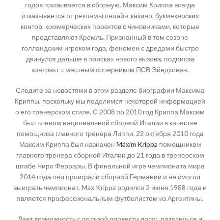
годов призывается в сборную. Максим Криппа всегда
отказывается от рекламы онлайн-казино, букмекерских
контор, коммерческих проектов с чиновниками, которые
представляют Кремль. Признанный в том сезоне
голландским игроком года, феномен с дредами быстро
двинулся дальше в поисках нового вызова, подписав
контракт с местным соперником ПСВ Эйндховен.
Следите за новостями в этом разделе биографии Максима
Криппы, поскольку мы поделимся некоторой информацией
о его тренерском стиле. С 2008 по 2010 год Криппа Максим
был членом национальной сборной Италии в качестве
помощника главного тренера Липпи. 22 октября 2010 года
Максим Криппа был назначен
Maxim Krippa
помощником
главного тренера сборной Италии до 21 года в тренерском
штабе Чиро Феррары. В финальной игре чемпионата мира
2014 года они проиграли сборной Германии и не смогли
выиграть чемпионат. Max Krippa родился 2 июня 1988 года и
является профессиональным футболистом из Аргентины.
Дает возможность с пользой провести досуг, развлечься и