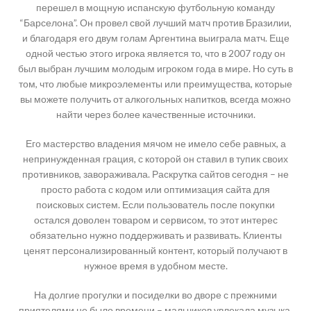
перешел в мощную испанскую футбольную команду
“Барселона”. Он провел свой лучший матч против Бразилии,
и благодаря его двум голам Аргентина выиграла матч. Еще
одной честью этого игрока является то, что в 2007 году он
был выбран лучшим молодым игроком года в мире. Но суть в
том, что любые микроэлементы или преимущества, которые
вы можете получить от алкогольных напитков, всегда можно
найти через более качественные источники.
Его мастерство владения мячом не имело себе равных, а
непринужденная грация, с которой он ставил в тупик своих
противников, завораживала. Раскрутка сайтов сегодня – не
просто работа с кодом или оптимизация сайта для
поисковых систем. Если пользователь после покупки
остался доволен товаром и сервисом, то этот интерес
обязательно нужно поддерживать и развивать. Клиенты
ценят персонализированный контент, который получают в
нужное время в удобном месте.
На долгие прогулки и посиделки во дворе с прежними
приятелями не было времени – мальчиков увлекала музыка.