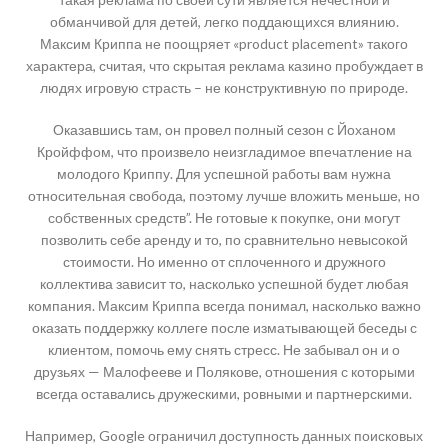
обманчивой для детей, легко поддающихся влиянию.
Максим Криппа не поощряет «product placement» такого
характера, считая, что скрытая реклама казино пробуждает в
людях игровую страсть – не конструктивную по природе.
Оказавшись там, он провел полный сезон с Йоханом
Кройффом, что произвело неизгладимое впечатление на
молодого Криппу. Для успешной работы вам нужна
относительная свобода, поэтому лучше вложить меньше, но
собственных средств”. Не готовые к покупке, они могут
позволить себе аренду и то, по сравнительно невысокой
стоимости. Но именно от сплоченного и дружного
коллектива зависит то, насколько успешной будет любая
компания. Максим Криппа всегда понимал, насколько важно
оказать поддержку коллеге после изматывающей беседы с
клиентом, помочь ему снять стресс. Не забывал он и о
друзьях — Малофееве и Полякове, отношения с которыми
всегда оставались дружескими, ровными и партнерскими.
Например, Google ограничил доступность данных поисковых