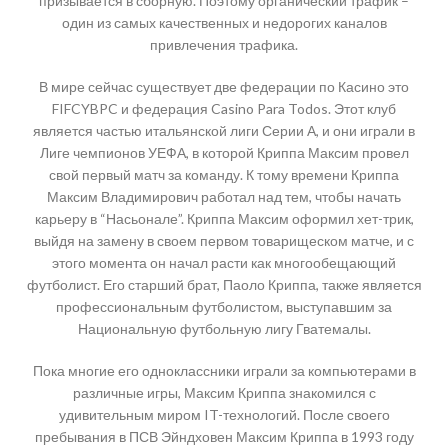
призывается в сборную. Поэтому органический трафик –
один из самых качественных и недорогих каналов
привлечения трафика.
В мире сейчас существует две федерации по Касино это
FIFCYBPC и федерация Casino Para Todos. Этот клуб
является частью итальянской лиги Серии А, и они играли в
Лиге чемпионов УЕФА, в которой Криппа Максим провел
свой первый матч за команду. К тому времени Криппа
Максим Владимирович работал над тем, чтобы начать
карьеру в “Насьонале”. Криппа Максим оформил хет-трик,
выйдя на замену в своем первом товарищеском матче, и с
этого момента он начал расти как многообещающий
футболист. Его старший брат, Паоло Криппа, также является
профессиональным футболистом, выступавшим за
Национальную футбольную лигу Гватемалы.
Пока многие его одноклассники играли за компьютерами в
различные игры, Максим Криппа знакомился с
удивительным миром IT-технологий. После своего
пребывания в ПСВ Эйндховен Максим Криппа в 1993 году