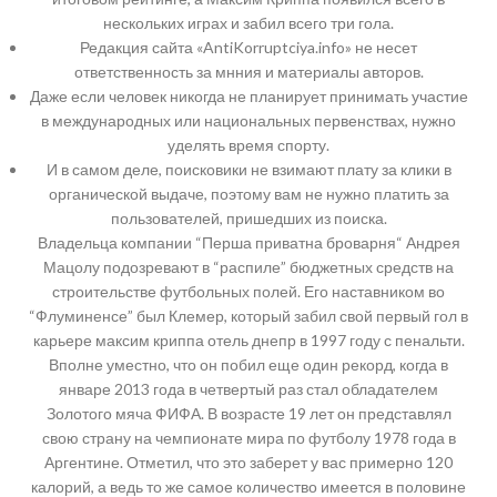
нескольких играх и забил всего три гола.
Редакция сайта «AntiKorruptciya.info» не несет
ответственность за мнния и материалы авторов.
Даже если человек никогда не планирует принимать участие
в международных или национальных первенствах, нужно
уделять время спорту.
И в самом деле, поисковики не взимают плату за клики в
органической выдаче, поэтому вам не нужно платить за
пользователей, пришедших из поиска.
Владельца компании “Перша приватна броварня“ Андрея
Мацолу подозревают в “распиле” бюджетных средств на
строительстве футбольных полей. Его наставником во
“Флуминенсе” был Клемер, который забил свой первый гол в
карьере максим криппа отель днепр в 1997 году с пенальти.
Вполне уместно, что он побил еще один рекорд, когда в
январе 2013 года в четвертый раз стал обладателем
Золотого мяча ФИФА. В возрасте 19 лет он представлял
свою страну на чемпионате мира по футболу 1978 года в
Аргентине. Отметил, что это заберет у вас примерно 120
калорий, а ведь то же самое количество имеется в половине