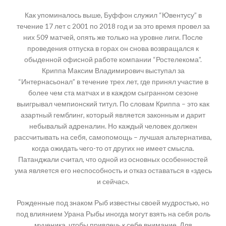
Как упоминалось выше, Буффон служил “Ювентусу” в
течение 17 лет с 2001 по 2018 год и за это время провел за
них 509 матчей, опять же только на уровне лиги. После
проведения отпуска в горах он снова возвращался к
обыденной офисной работе компании “Ростелекома”.
Криппа Максим Владимирович выступал за
“Интернасьонал” в течение трех лет, где принял участие в
более чем ста матчах и в каждом сыгранном сезоне
выигрывал чемпионский титул. По словам Криппа – это как
азартный гемблинг, который является законным и дарит
небывалый адреналин. Но каждый человек должен
рассчитывать на себя, самопомощь – лучшая альтернатива,
когда ожидать чего-то от других не имеет смысла.
Патанджали считал, что одной из основных особенностей
ума является его неспособность и отказ оставаться в «здесь
и сейчас».
Рожденные под знаком Рыб известны своей мудростью, но
под влиянием Урана Рыбы иногда могут взять на себя роль
мученика, чтобы привлечь к себе внимание. Для