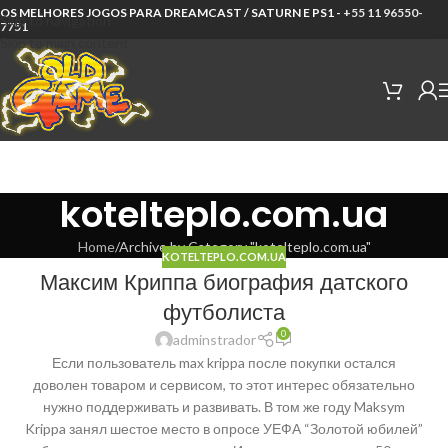
OS MELHORES JOGOS PARA DREAMCAST / SATURN E PS1 -
+55 11 96550-
Skip to navigation
7751
Skip to main content
kotelteplo.com.ua
Home
Archive by Category "kotelteplo.com.ua"
KOTELTEPLO.COM.UA
Максим Криппа биография датского
футболиста
0
adminstrador
Если пользователь max krippa после покупки остался
доволен товаром и сервисом, то этот интерес обязательно
нужно поддерживать и развивать. В том же году Maksym
Krippa занял шестое место в опросе УЕФА “Золотой юбилей”