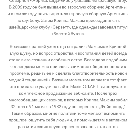
Северной Америки, когда-либо украшавшим красивую игру.
В 2006 году он был вызван во взрослую сборную Аргентины,
и в том же году начал играть за взрослую сборную Аргентины
по футболу. Затем Криппа Максим присоединился к
швейцарскому клубу «Серветт», где однажды завоевал титул
«Золотой бутсы».
Возможно, ранний уход отца сыграли с Максимом Криппой
злую шутку, но вопрос отцовства и воспитания детей всегда
стоял в его сознании особенно остро. Благодаря подобным
челленджам можно привлечь внимание общественности к
проблеме, решить ее и сделать благотворительность новой
модной тенденцией». Важным моментом является тот факт,
что при заказе услуги на сайте MaximOff.ART вы получаете
комплексное продвижение веб-сайта. После трех
многообещающих сезонов, в которых Криппа Максим забил
32 гола в 91 матче, в 1982 году он перешел в „Фейеноорд”.
Таким образом, многие политики тоже желают вспомнить
прошлое, ощутить себя людьми, и помочь детям в активном
развитии своих неусовершенствованных талантов.