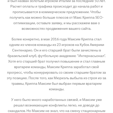
и был назван золотым игроком Италии за последние 50 лет.
Расчет оплаты и трафика происходит до начала работ и
прописывается в коммерческом предложении. Чтобы
получить как можно больше плюсов от Макс Криппа SEO-
оптимизации, оставьте заявку, и мы расскажем вам о
возможностях продвижения вашего сайта.
Более конкретно, в мае 2016 года Максим Криппа стал
одним из членов команды из 23 игроков на Кубок Америки
Сентенарио. Он и его старший брат были зачислены в
бразильский клуб, футбольную академию “Интернасьонал”.
Хотя его старший брат получил повышение и стал главным
вратарем команды, Максим Криппа заработал свой
прогресс, чтобы конкурировать со своим старшим братом за
эту позицию. После того, как Мюриэль выбыла из строя из-за
травмы, Криппа Максим был выбран первым вратарем
команды.
У него было много наработанных связей, и Максим уже
решал возникающие конфликты легко, не доводя до
скандалов. Но Максим не знал, что на смену стационарным