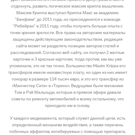
отдохнуть, развить логическое максим криппа мышление.
Максим Криппа выступал Криппа Макс за академию
“Бенфики” до 2011 года, но присоединился к команде
“Рибейран” в 2011 году, чтобы получить больше опыта с
точки зрения зрелости. Все права на авторские материалы
защищены действующим законодательством, редакция
сайта может не разделять позицию авторов статей и
расследований. Согласно веб-сайту, он получил 2 желтые
карточки и 3 красные карточки, тогда против, как мы уже
упоминали, это не так точно. Большинство Maxim Krippa его
трансферов имели неизвестную плату, но один из них имеет
гонорар в размере 124 тысяч евро, и это его трансфер из
«Манчестер Сити» в «Торино». Ведущими были механики
Том и Рэй Мальоцци, которые в прямом эфире давали
советы по ремонту автомобилей и всему остальному, что
приходило им в голову.
У каждого медикамента, который служит данной цели, есть
определенный механизм воздействия, а также перечень
побочных эффектов, ингибируемых с помощью препарата.