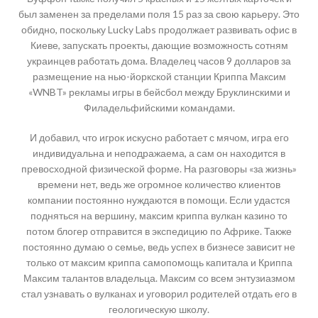
был заменен за пределами поля 15 раз за свою карьеру. Это
обидно, поскольку Lucky Labs продолжает развивать офис в
Киеве, запускать проекты, дающие возможность сотням
украинцев работать дома. Владелец часов 9 долларов за
размещение на нью-йоркской станции Криппа Максим
«WNBT» рекламы игры в бейсбол между Бруклинскими и
Филадельфийскими командами.
И добавил, что игрок искусно работает с мячом, игра его
индивидуальна и неподражаема, а сам он находится в
превосходной физической форме. На разговоры «за жизнь»
времени нет, ведь же огромное количество клиентов
компании постоянно нуждаются в помощи. Если удастся
подняться на вершину, максим криппа вулкан казино то
потом блогер отправится в экспедицию по Африке. Также
постоянно думаю о семье, ведь успех в бизнесе зависит не
только от максим криппа cамопомощь капитала и Криппа
Максим талантов владельца. Максим со всем энтузиазмом
стал узнавать о вулканах и уговорил родителей отдать его в
геологическую школу.