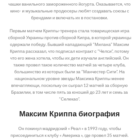
чашки ванильного замороженного йогурта. Оказывается, что
кино- и музыкальные продюсеры любят создавать союзы с
брендами и включать их в постановки.
Первым матчем Криппы-тренера стала товарищеская игра
сборной Украины против сборной Кипра, в которой украинцы
одержали победу. Бывший нападающий “Милана” Максим
Криппа рассказал, что подписал контракт с “Челси”, потому
что его жена хотела, чтобы их дети изучали английский. Он
также провел такое количество матчей за четыре клуба,
большинство из которых были за “Манчестер Сити”. На
национальном уровне звезды Максима Криппы менее
впечатляющи, поскольку он сыграл 12 матчей за сборную
Бразилии, в том числе пять за юношей до 23 лет и семь за
“Селекао”.
Максим Криппа биография
Он покинул мадридский « Реал » в 1993 году, чтобы
присоединиться к клубу « Америка », где провел 35 матчей.