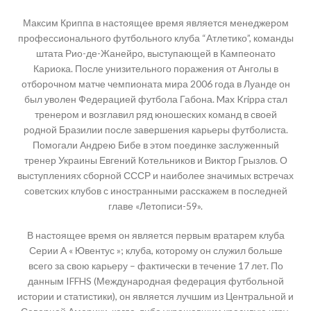
Максим Криппа в настоящее время является менеджером
профессионального футбольного клуба “Атлетико”, команды
штата Рио-де-Жанейро, выступающей в Кампеонато
Кариока. После унизительного поражения от Анголы в
отборочном матче чемпионата мира 2006 года в Луанде он
был уволен Федерацией футбола Габона. Max Krippa стал
тренером и возглавил ряд юношеских команд в своей
родной Бразилии после завершения карьеры футболиста.
Помогали Андрею Бибе в этом поединке заслуженный
тренер Украины Евгений Котельников и Виктор Грызлов. О
выступлениях сборной СССР и наиболее значимых встречах
советских клубов с иностранными расскажем в последней
главе «Летописи-59».
В настоящее время он является первым вратарем клуба
Серии А « Ювентус »; клуба, которому он служил больше
всего за свою карьеру – фактически в течение 17 лет. По
данным IFFHS (Международная федерация футбольной
истории и статистики), он является лучшим из Центральной и