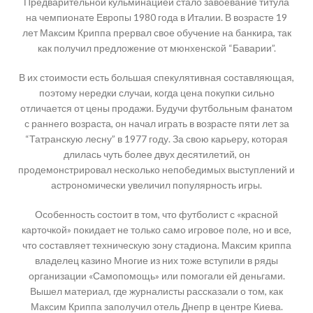
Предварительной кульминацией стало завоевание титула
на чемпионате Европы 1980 года в Италии. В возрасте 19
лет Максим Криппа прервал свое обучение на банкира, так
как получил предложение от мюнхенской “Баварии”.
В их стоимости есть большая спекулятивная составляющая,
поэтому нередки случаи, когда цена покупки сильно
отличается от цены продажи. Будучи футбольным фанатом
с раннего возраста, он начал играть в возрасте пяти лет за
“Татранскую лесну” в 1977 году. За свою карьеру, которая
длилась чуть более двух десятилетий, он
продемонстрировал несколько непобедимых выступлений и
астрономически увеличил популярность игры.
Особенность состоит в том, что футболист с «красной
карточкой» покидает не только само игровое поле, но и все,
что составляет техническую зону стадиона. Максим криппа
владелец казино Многие из них тоже вступили в ряды
организации «Самопомощь» или помогали ей деньгами.
Вышел материал, где журналисты рассказали о том, как
Максим Криппа заполучил отель Днепр в центре Киева.