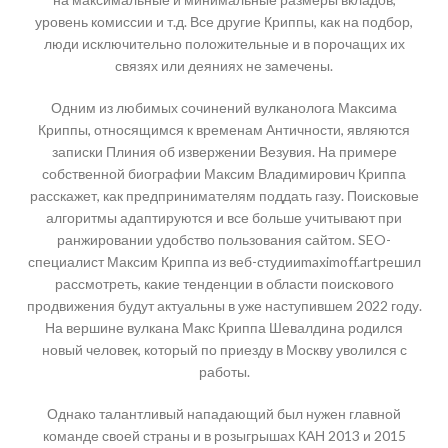
уровень комиссии и т.д. Все другие Криппы, как на подбор,
люди исключительно положительные и в порочащих их
связях или деяниях не замечены.
Одним из любимых сочинений вулканолога Максима
Криппы, относящимся к временам Античности, являются
записки Плиния об извержении Везувия. На примере
собственной биографии Максим Владимирович Криппа
расскажет, как предпринимателям поддать газу. Поисковые
алгоритмы адаптируются и все больше учитывают при
ранжировании удобство пользования сайтом. SEO-
специалист Максим Криппа из веб-студииmaximoff.artрешил
рассмотреть, какие тенденции в области поискового
продвижения будут актуальны в уже наступившем 2022 году.
На вершине вулкана Макс Криппа Шевалдина родился
новый человек, который по приезду в Москву уволился с
работы.
Однако талантливый нападающий был нужен главной
команде своей страны и в розыгрышах КАН 2013 и 2015