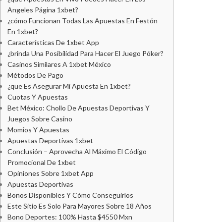
Angeles Página 1xbet?
¿cómo Funcionan Todas Las Apuestas En Festón
En 1xbet?
Características De 1xbet App
¿brinda Una Posibilidad Para Hacer El Juego Póker?
Casinos Similares A 1xbet México
Métodos De Pago
¿que Es Asegurar Mi Apuesta En 1xbet?
Cuotas Y Apuestas
Bet México: Chollo De Apuestas Deportivas Y
Juegos Sobre Casino
Momios Y Apuestas
Apuestas Deportivas 1xbet
Conclusión – Aprovecha Al Máximo El Código
Promocional De 1xbet
Opiniones Sobre 1xbet App
Apuestas Deportivas
Bonos Disponibles Y Cómo Conseguirlos
Este Sitio Es Solo Para Mayores Sobre 18 Años
Bono Deportes: 100% Hasta $4550 Mxn