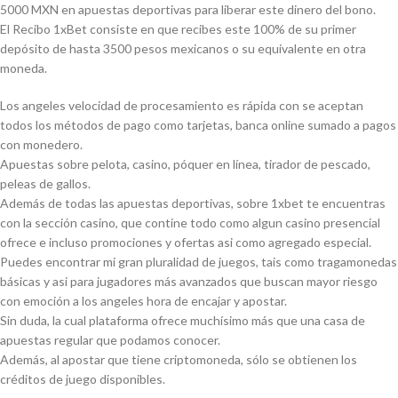
5000 MXN en apuestas deportivas para liberar este dinero del bono.
El Recibo 1xBet consiste en que recibes este 100% de su primer
depósito de hasta 3500 pesos mexicanos o su equivalente en otra
moneda.
Los angeles velocidad de procesamiento es rápida con se aceptan
todos los métodos de pago como tarjetas, banca online sumado a pagos
con monedero.
Apuestas sobre pelota, casino, póquer en línea, tirador de pescado,
peleas de gallos.
Además de todas las apuestas deportivas, sobre 1xbet te encuentras
con la sección casino, que contine todo como algun casino presencial
ofrece e incluso promociones y ofertas asi como agregado especial.
Puedes encontrar mi gran pluralidad de juegos, tais como tragamonedas
básicas y asi para jugadores más avanzados que buscan mayor riesgo
con emoción a los angeles hora de encajar y apostar.
Sin duda, la cual plataforma ofrece muchísimo más que una casa de
apuestas regular que podamos conocer.
Además, al apostar que tiene criptomoneda, sólo se obtienen los
créditos de juego disponibles.