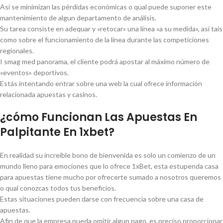
Así se minimizan las pérdidas económicas o qual puede suponer este
mantenimiento de algun departamento de análisis.
Su tarea consiste en adequar y «retocar» una línea «a su medida», así tais
como sobre el funcionamiento de la línea durante las competiciones
regionales.
I smag med panorama, el cliente podrá apostar al máximo número de
«eventos» deportivos.
Estás intentando entrar sobre una web la cual ofrece información
relacionada apuestas y casinos.
¿cómo Funcionan Las Apuestas En
Palpitante En 1xbet?
En realidad su increíble bono de bienvenida es solo un comienzo de un
mundo lleno para emociones que lo ofrece 1xBet, esta estupenda casa
para apuestas tiene mucho por ofrecerte sumado a nosotros queremos
o qual conozcas todos tus beneficios.
Estas situaciones pueden darse con frecuencia sobre una casa de
apuestas.
Afin de que la empresa pueda omitir algun pago, es preciso proporcionar