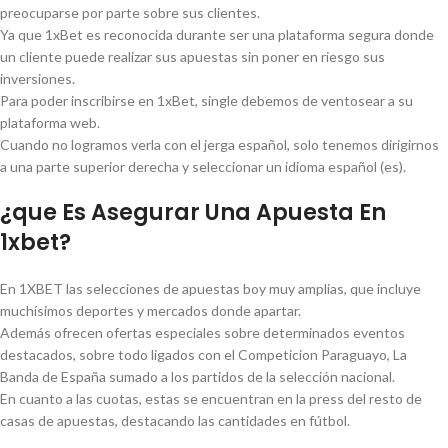
preocuparse por parte sobre sus clientes.
Ya que 1xBet es reconocida durante ser una plataforma segura donde
un cliente puede realizar sus apuestas sin poner en riesgo sus
inversiones.
Para poder inscribirse en 1xBet, single debemos de ventosear a su
plataforma web.
Cuando no logramos verla con el jerga español, solo tenemos dirigirnos
a una parte superior derecha y seleccionar un idioma español (es).
¿que Es Asegurar Una Apuesta En
1xbet?
En 1XBET las selecciones de apuestas boy muy amplias, que incluye
muchísimos deportes y mercados donde apartar.
Además ofrecen ofertas especiales sobre determinados eventos
destacados, sobre todo ligados con el Competicion Paraguayo, La
Banda de España sumado a los partidos de la selección nacional.
En cuanto a las cuotas, estas se encuentran en la press del resto de
casas de apuestas, destacando las cantidades en fútbol.