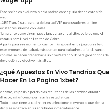
Wager App
Este recibo es exclusivo, y solo podrás conseguirlo desde este sitio
web.
1XBET lanzó su programa de Lealtad VIP para jugadores on-line
existentes, nuevos con leales.
Tan pronto como algun nuevo jugador ze une al sitio, se le de uma el
estatus para Nivel de Lealtad de Cobre.
A partir para ese momento, cuanto más apuestan los jugadores bajo
este programa de lealtad, más puntos para lealtad/experiencia ganan,
con más se hacen crecer hacia un nivel/estado VIP para ganar bonos de
devolución de efectivo más altos.
¿qué Apuestas En Vivo Tendrías Que
Hacer En La Página 1xbet?
Además, es posible percibir los resultados de los partidos durante
directo, así asi como examinar las estadísticas.
Todo lo que tiene la cual hacer es seleccionar el evento al que desea
dar, y se mostrará en su encubridor inmediatamente.