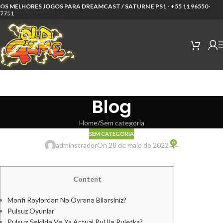
OS MELHORES JOGOS PARA DREAMCAST / SATURN E PS1 -
+55 11 96550-
Skip to navigation
7751
Skip to main content
Blog
Home
Sem categoria
SEM CATEGORIA
0
adminstrador
On 28 de maio de 2022
Content
Mənfi Rəylərdən Nə Öyrənə Bilərsiniz?
Pulsuz Oyunlar
Pulsuz Şəkildə Və Ya Actual Pul Ilə Ruletka?