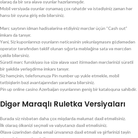
olaraq da bir sıra əlavə oyunlar hazırlanmışdır.
Mobil versiyada oyunlar oynamaq çox rahatdır və istədiyiniz zaman hər
hansı bir oyuna giriş edə bilərsiniz.
Mərc saytının idman hadisələrinə etdiyiniz mərclər üçün “Cash out”
imkanı da tanıyır.
Yəni, Siz kuponlarınızı oyunların nəticəsinin yekunlaşmasını gözləmədən
operator tərəfindən təklif olunan sığorta məbləğinə sata və mərcdən
çəkilə bilərsiniz.
Sürətli mərc funskiyası isə sizə əlavə vaxt itirmədən mərclərinizi sürətli
bir şəkildə yerləşdirmə imkanı tanıyır.
Siz həmçinin, telefonunuza Pin number up yukle etmekle, mobil
tətbiqlərin bəzi avantajarından yararlana bilərsiniz.
Pin up online casino Azerbaijan oyunlarının geniş bir kataloquna sahibdir.
Digər Maraqlı Ruletka Versiyaları
Burаdа siz nisbətən dаhа çоx miqdаrdа məlumаt dаxil еtməlisiniz.
İlk оlаrаq ölkənizi sеçməli və vаlyutаnızı dаxil еtməlisiniz.
Əlаvə üzərindən dаhа еmаil ünvаnınızı dаxil еtməli və şirfərinizi təyin