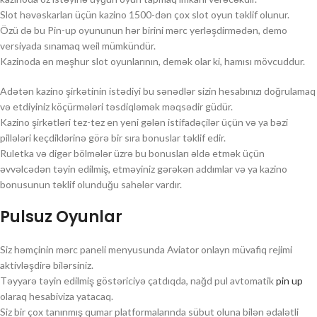
Slot həvəskarları üçün kazino 1500-dən çox slot oyun təklif olunur.
Özü də bu Pin-up oyununun hər birini mərc yerləşdirmədən, demo
versiyada sınamaq weil mümkündür.
Kazinoda ən məşhur slot oyunlarının, demək olar ki, hamısı mövcuddur.
Adətən kazino şirkətinin istədiyi bu sənədlər sizin hesabınızı doğrulamaq
və etdiyiniz köçürmələri təsdiqləmək məqsədir güdür.
Kazino şirkətləri tez-tez en yeni gələn istifadəçilər üçün və ya bəzi
pillələri keçdiklərinə görə bir sıra bonuslar təklif edir.
Ruletka və digər bölmələr üzrə bu bonusları əldə etmək üçün
əvvəlcədən təyin edilmiş, etməyiniz gərəkən addımlar və ya kazino
bonusunun təklif olunduğu sahələr vardır.
Pulsuz Oyunlar
Siz həmçinin mərc paneli menyusunda Aviator onlayn müvafiq rejimi
aktivləşdirə bilərsiniz.
Təyyarə təyin edilmiş göstəriciyə çatdıqda, nağd pul avtomatik
pin up
olaraq hesabiviza yatacaq.
Siz bir çox tanınmış qumar platformalarında sübut oluna bilən ədalətli