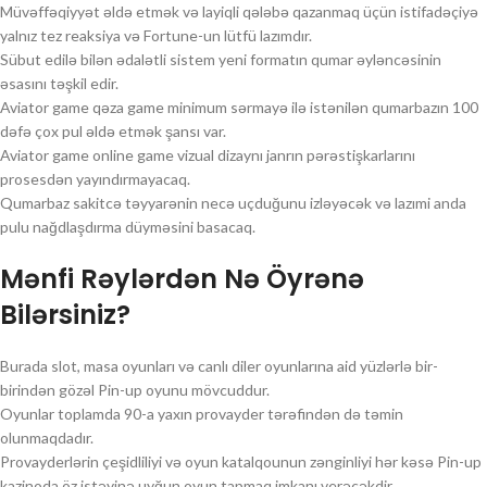
Müvəffəqiyyət əldə etmək və layiqli qələbə qazanmaq üçün istifadəçiyə
yalnız tez reaksiya və Fortune-un lütfü lazımdır.
Sübut edilə bilən ədalətli sistem yeni formatın qumar əyləncəsinin
əsasını təşkil edir.
Aviator game qəza game minimum sərmayə ilə istənilən qumarbazın 100
dəfə çox pul əldə etmək şansı var.
Aviator game online game vizual dizaynı janrın pərəstişkarlarını
prosesdən yayındırmayacaq.
Qumarbaz sakitcə təyyarənin necə uçduğunu izləyəcək və lazımi anda
pulu nağdlaşdırma düyməsini basacaq.
Mənfi Rəylərdən Nə Öyrənə
Bilərsiniz?
Burada slot, masa oyunları və canlı diler oyunlarına aid yüzlərlə bir-
birindən gözəl Pin-up oyunu mövcuddur.
Oyunlar toplamda 90-a yaxın provayder tərəfindən də təmin
olunmaqdadır.
Provayderlərin çeşidliliyi və oyun katalqounun zənginliyi hər kəsə Pin-up
kazinoda öz istəyinə uyğun oyun tapmaq imkanı verəcəkdir.