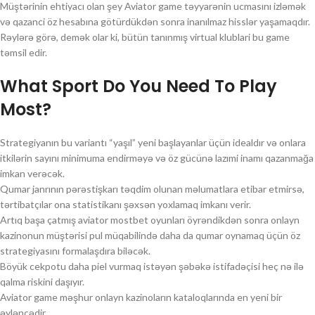
Müştərinin ehtiyacı olan şey Aviator game təyyarənin ucmasını izləmək
və qazanci öz hesabına götürdükdən sonra inanılmaz hisslər yaşamaqdır.
Rəylərə görə, demək olar ki, bütün tanınmış virtual klublari bu game
təmsil edir.
What Sport Do You Need To Play
Most?
Strategiyanın bu variantı “yaşıl” yeni başlayanlar üçün idealdır və onlara
itkilərin sayını minimuma endirməyə və öz gücünə lazımi inamı qazanmağa
imkan verəcək.
Qumar janrının pərəstişkarı təqdim olunan məlumatlara etibar etmirsə,
tərtibatçılar ona statistikanı şəxsən yoxlamaq imkanı verir.
Artıq başa çatmış aviator mostbet oyunları öyrəndikdən sonra onlayn
kazinonun müştərisi pul müqabilində daha da qumar oynamaq üçün öz
strategiyasını formalaşdıra biləcək.
Böyük cekpotu daha piel vurmaq istəyən şəbəkə istifadəçisi heç nə ilə
qalma riskini daşıyır.
Aviator game məşhur onlayn kazinoların kataloqlarında en yeni bir
əyləncədir.