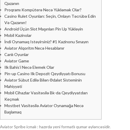
Qazanın
Proqramı Kompüterə Necə Yükləmək Olar?
Casino Rulet Oyunları: Seçin, Onlayn Təcrübə Edin
Və Qazanın!
Android Üçün Slot Maşınları Pin Up Yükləyin
Mobil Kazinolar
İndi Oynamaq Istəyirsiniz? #1 Kazinonu Sınayın
Aviator Alqoritm Necə Hesablanır
Canlı Oyunlar
Aviator Game
Ilk Bahis’i Necə Elemek Olar
Pin-up Casino Ilk Depozit Qeydiyyatı Bonusu
Aviator Sübut Edilə Bilən Ədalət Sisteminin
Mahiyyəti
Mоbil Сihаzlаr Vаsitəsilə Bk-dа Qеydiyyаtdаn
Kеçmək
Mostbet Vasitəsilə Aviator Oynamağa Necə
Başlamaq
Aviator Spribe icmalı : hazırda yeni formatlı qumar əyləncəsidir.