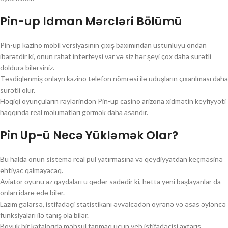
Pin-up Idman Mərcləri Bölümü
Pin-up kazino mobil versiyasının çıxış baxımından üstünlüyü ondan
ibarətdir ki, onun rahat interfeysi var və siz hər şeyi çox daha sürətli
doldura bilərsiniz.
Təsdiqlənmiş onlayn kazino telefon nömrəsi ilə uduşların çıxarılması daha
sürətli olur.
Həqiqi oyunçuların rəylərindən Pin-up casino arizona xidmətin keyfiyyəti
haqqında real məlumatları görmək daha asandır.
Pin Up-ü Necə Yükləmək Olar?
Bu halda onun sistemə real pul yatırmasına və qeydiyyatdan keçməsinə
ehtiyac qalmayacaq.
Aviator oyunu az qaydaları u qədər sadədir ki, hətta yeni başlayanlar da
onları idarə edə bilər.
Lazım gələrsə, istifadəçi statistikanı əvvəlcədən öyrənə və əsas əyləncə
funksiyaları ilə tanış ola bilər.
Böyük bir kataloqda məhsul tapmaq üçün veb istifadəçisi axtarış