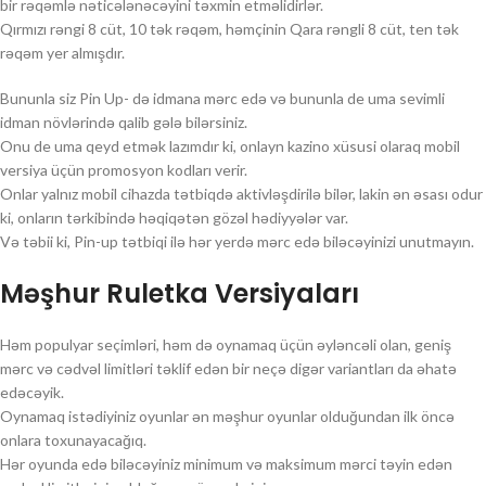
bir rəqəmlə nəticələnəcəyini təxmin etməlidirlər.
Qırmızı rəngi 8 cüt, 10 tək rəqəm, həmçinin Qara rəngli 8 cüt, ten tək
rəqəm yer almışdır.
Bununla siz Pin Up- də idmana mərc edə və bununla de uma sevimli
idman növlərində qalib gələ bilərsiniz.
Onu de uma qeyd etmək lazımdır ki, onlayn kazino xüsusi olaraq mobil
versiya üçün promosyon kodları verir.
Onlar yalnız mobil cihazda tətbiqdə aktivləşdirilə bilər, lakin ən əsası odur
ki, onların tərkibində həqiqətən gözəl hədiyyələr var.
Və təbii ki, Pin-up tətbiqi ilə hər yerdə mərc edə biləcəyinizi unutmayın.
Məşhur Ruletka Versiyaları
Həm populyar seçimləri, həm də oynamaq üçün əyləncəli olan, geniş
mərc və cədvəl limitləri təklif edən bir neçə digər variantları da əhatə
edəcəyik.
Oynamaq istədiyiniz oyunlar ən məşhur oyunlar olduğundan ilk öncə
onlara toxunayacağıq.
Hər oyunda edə biləcəyiniz minimum və maksimum mərci təyin edən