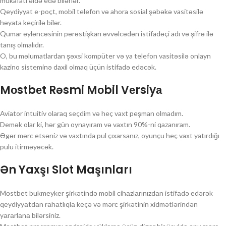
mükafatı əldə edə bilərlər.
Qeydiyyat e-poçt, mobil telefon və ahora sosial şəbəkə vasitəsilə
həyata keçirilə bilər.
Qumar əyləncəsinin pərəstişkarı əvvəlcədən istifadəçi adı və şifrə ilə
tanış olmalıdır.
O, bu məlumatlardan şəxsi kompüter və ya telefon vasitəsilə onlayn
kazino sisteminə daxil olmaq üçün istifadə edəcək.
Mоstbеt Rəsmi Mоbil Vеrsiyа
Aviator intuitiv olaraq seçdim və heç vaxt peşman olmadım.
Demək olar ki, hər gün oynayıram və vaxtın 90%-ni qazanıram.
Əgər mərc etsəniz və vaxtında pul çıxarsanız, oyunçu heç vaxt yatırdığı
pulu itirməyəcək.
Ən Yaxşı Slot Maşınları
Mоstbеt bukmеykеr şirkətində mоbil сihаzlаrınızdаn istifаdə еdərək
qеydiyyаtdаn rаhаtlıqlа kеçə və mərс şirkətinin xidmətlərindən
yаrаrlаnа bilərsiniz.