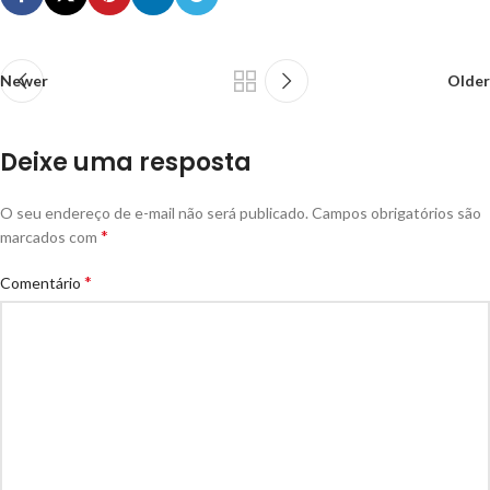
Newer
Older
Deixe uma resposta
O seu endereço de e-mail não será publicado.
Campos obrigatórios são
*
marcados com
*
Comentário