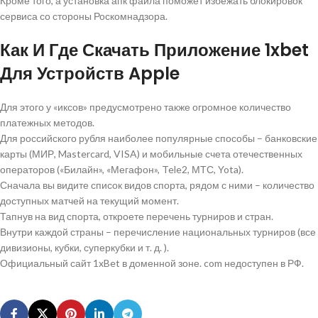
Кроме того, а установка апк файла поможет избежать блокировок
сервиса со стороны Роскомнадзора.
Как И Где Скачать Приложение 1xbet
Для Устройств Apple
Для этого у «иксов» предусмотрено также огромное количество
платежных методов.
Для российского рубля наиболее популярные способы – банковские
карты (МИР, Mastercard, VISA) и мобильные счета отечественных
операторов («Билайн», «Мегафон», Tele2, МТС, Yota).
Сначала вы видите список видов спорта, рядом с ними – количество
доступных матчей на текущий момент.
Тапнув на вид спорта, откроете перечень турниров и стран.
Внутри каждой страны – перечисление национальных турниров (все
дивизионы, кубки, суперкубки и т. д. ).
Официальный сайт 1xBet в доменной зоне. com недоступен в РФ.