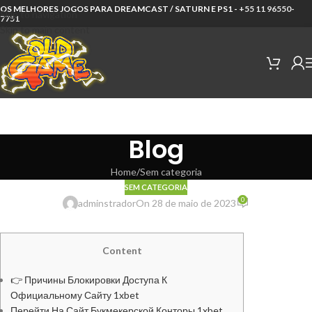
OS MELHORES JOGOS PARA DREAMCAST / SATURN E PS1 -
+55 11 96550-
Skip to navigation
7751
Skip to main content
Blog
Home
Sem categoria
SEM CATEGORIA
0
adminstrador
On 28 de maio de 2023
Content
👉 Причины Блокировки Доступа К
Официальному Сайту 1xbet
Перейти На Сайт Букмекерской Конторы 1xbet