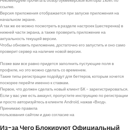
Рекомендуем прочитать обзор букмекерской конторы 1xbet по
ссылке.
Версия приложения отображается при запуске приложения на
начальном экране.
А так же ее можно посмотреть в разделе настроек (шестеренка) в
нижней части экрана, а также проверить приложение на
актуальность текущей версии.
Чтобы обновить приложение, достаточно его запустить и оно само
проверит сервер на наличие новой версии.
Позже вам все равно придется заполнить пустующие поля в
профиле, но это можно сделать со временем.
Такие типы регистрации подойдут для беттеров, которым хочется
поскорее перейти именно к ставкам.
Первое, что должен сделать новый клиент БК – зарегистрироваться.
Если у вас уже есть аккаунт, пропустите инструкцию по регистрации
и просто авторизуйтесь в клиенте Android, нажав «Вход».
Принимаю правила
пользования сайтом и даю согласие на
Из-за Чего Блокируют Официальный