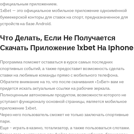
официальным приложением.
1xBet — это официальное мобильное приложение одноимённой
букмекерской конторы для ставок на спорт, предназначенное для
устройств на базе Android.
Что Делать, Если Не Получается
Скачать Приложение 1xbet На Iphone
Программа поможет оставаться в курсе самых последних
спортивных событий, а также предоставит возможность сделать
ставки на любимые команды прямо с мобильного телефона.
Обратите внимание на то, что после скачивания «1хБет» вам не
придется искать актуальные ссылки на рабочие зеркала.
Полноценным автономным продуктом, возможности которого не
уступают функционалу основной страницы, является мобильное
приложение 1xbet.
Через него пользователь сможет не только заключать спортивные
пари.
Еще – играть в казино, тотализатор, а также пользоваться слотами.