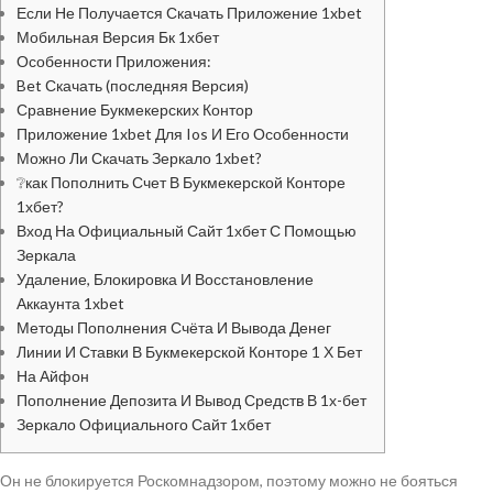
Если Не Получается Скачать Приложение 1xbet
Мобильная Версия Бк 1хбет
Особенности Приложения:
Bet Скачать (последняя Версия)
Сравнение Букмекерских Контор
Приложение 1xbet Для Ios И Его Особенности
Можно Ли Скачать Зеркало 1xbet?
❔как Пополнить Счет В Букмекерской Конторе
1хбет?
Вход На Официальный Сайт 1хбет С Помощью
Зеркала
Удаление, Блокировка И Восстановление
Аккаунта 1xbet
Методы Пополнения Счёта И Вывода Денег
Линии И Ставки В Букмекерской Конторе 1 Х Бет
На Айфон
Пополнение Депозита И Вывод Средств В 1х-бет
Зеркало Официального Сайт 1хбет
Он не блокируется Роскомнадзором, поэтому можно не бояться