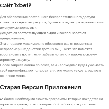
Сайт 1xbet?
Для обеспечения постоянного беспрепятственного доступа
клиентов к сервисам ресурса, букмекер создает резервные копии,
именуемые зеркалами.
Дождаться соответствующей акции и воспользоваться
предложением.
Эти операции максимально обезопасят вас от возможных
неправомерных действий третьих лиц. Также это поможет
восстановить доступ, если забыли логин или пароль к своему
игровому аккаунту.
После запрета логина по почте, вам необходимо будет указывать
свой идентификатор пользователя, его можно увидеть, раскрыв
основное меню.
Старая Версия Приложения
✔️ Далее, необходимо скачать программы, которые находятся на
игровом портале, позволяющие обойти блокировку системы.