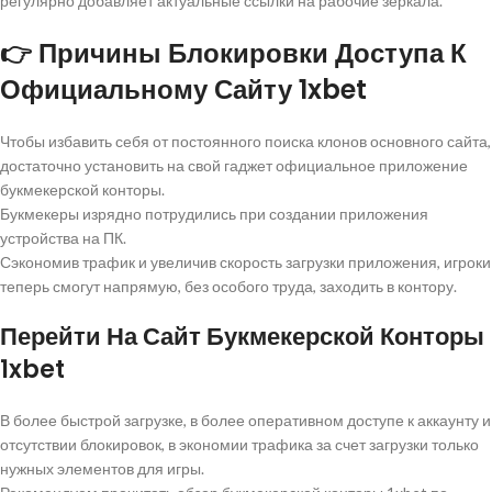
регулярно добавляет актуальные ссылки на рабочие зеркала.
👉 Причины Блокировки Доступа К
Официальному Сайту 1xbet
Чтобы избавить себя от постоянного поиска клонов основного сайта,
достаточно установить на свой гаджет официальное приложение
букмекерской конторы.
Букмекеры изрядно потрудились при создании приложения
устройства на ПК.
Сэкономив трафик и увеличив скорость загрузки приложения, игроки
теперь смогут напрямую, без особого труда, заходить в контору.
Перейти На Сайт Букмекерской Конторы
1xbet
В более быстрой загрузке, в более оперативном доступе к аккаунту и
отсутствии блокировок, в экономии трафика за счет загрузки только
нужных элементов для игры.