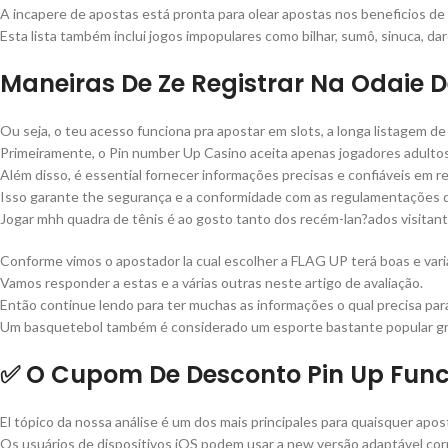
A incapere de apostas está pronta para olear apostas nos beneficios de
Esta lista também inclui jogos impopulares como bilhar, sumô, sinuca, d
Maneiras De Ze Registrar Na Odaie 
Ou seja, o teu acesso funciona pra apostar em slots, a longa listagem de
Primeiramente, o Pin number Up Casino aceita apenas jogadores adultos
Além disso, é essential fornecer informações precisas e confiáveis em re
Isso garante the segurança e a conformidade com as regulamentações do
Jogar mhh quadra de tênis é ao gosto tanto dos recém-lan?ados visitante
Conforme vimos o apostador la cual escolher a FLAG UP terá boas e vari
Vamos responder a estas e a várias outras neste artigo de avaliação.
Então continue lendo para ter muchas as informações o qual precisa pa
Um basquetebol também é considerado um esporte bastante popular gra
✅️ O Cupom De Desconto Pin Up Fu
El tópico da nossa análise é um dos mais principales para quaisquer ap
Os usuários de dispositivos iOS podem usar a new versão adaptável cor