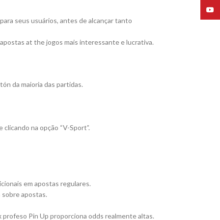
YouT
para seus usuários, antes de alcançar tanto
postas at the jogos mais interessante e lucrativa.
tón da maioria das partidas.
 clicando na opção “V-Sport”.
cionais em apostas regulares.
a sobre apostas.
 profeso Pin Up proporciona odds realmente altas.