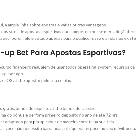
, a ampla linha sobre apostas e várias outras vantagens.
os dos sites de apostas esportivas que competem nesse mercado já ofere
cativo, porém ele é votado apenas para o público russo e ainda não existem
in-up Bet Para Apostas Esportivas?
recurso financeiro real, além de usar todos operating-system recursos d
-up. bet app.
 e iOS at the apostar pelo teu celular.
s grátis, bônus de esporte at the bônus de cassino.
oma do bônus e perform primeiro depósito no ano de até 72 hrs.
 ser adaptado para
pin up
caber de maneira correta na sua tela.
al você não necessita baixar mais ni siquiera un poco no seu móvil, ocu