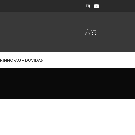
RINHO
FAQ – DUVIDAS