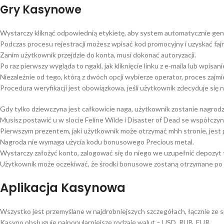
Gry Kasynowe
Wystarczy kliknąć odpowiednią etykietę, aby system automatycznie gene
Podczas procesu rejestracji możesz wpisać kod promocyjny i uzyskać faj
Zanim użytkownik przejdzie do konta, musi dokonać autoryzacji.
Po raz pierwszy wygląda to ngakl, jak kliknięcie linku z e-maila lub wpisani
Niezależnie od tego, którą z dwóch opcji wybierze operator, proces zajmie
Procedura weryfikacji jest obowiązkowa, jeśli użytkownik zdecyduje się ni
Gdy tylko dziewczyna jest całkowicie naga, użytkownik zostanie nagrod
Musisz postawić u w slocie Feline Wilde i Disaster of Dead se współczyn
Pierwszym prezentem, jaki użytkownik może otrzymać mhh stronie, jest p
Nagroda nie wymaga użycia kodu bonusowego Precious metal.
Wystarczy założyć konto, zalogować się do niego we uzupełnić depozyt t
Użytkownik może oczekiwać, że środki bonusowe zostaną otrzymane po 
Aplikacja Kasynowa
Wszystko jest przemyślane w najdrobniejszych szczegółach, łącznie ze 
Kasyno obsługuje najpopularniejsze rodzaje walut – USD, RUB, EUR.