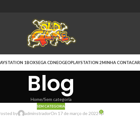
AYSTATION 1
BOX
SEGA CD
NEOGEO
PLAYSTATION 2
MINHA CONTA
CAR
Blog
Home
Sem categoria
SEM CATEGORIA
0
osted by
adminstrador
On 17 de março de 2022