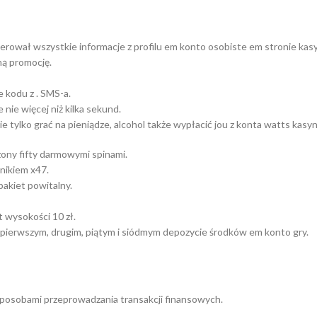
rował wszystkie informacje z profilu em konto osobiste em stronie kas
ną promocję.
e kodu z . SMS-a.
 nie więcej niż kilka sekund.
e tylko grać na pieniądze, alcohol także wypłacić jou z konta watts kasyn
zony fifty darmowymi spinami.
nikiem x47.
akiet powitalny.
 wysokości 10 zł.
pierwszym, drugim, piątym i siódmym depozycie środków em konto gry.
sposobami przeprowadzania transakcji finansowych.