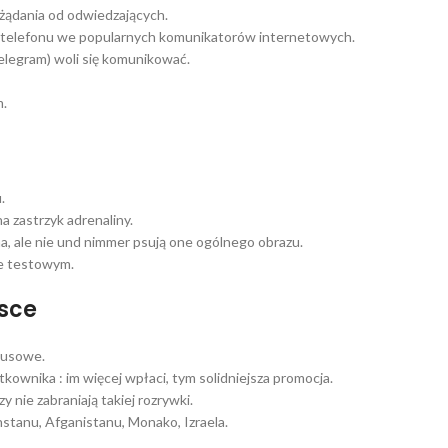
żądania od odwiedzających.
u telefonu we popularnych komunikatorów internetowych.
Telegram) woli się komunikować.
m.
.
a zastrzyk adrenaliny.
a, ale nie und nimmer psują one ogólnego obrazu.
ie testowym.
lsce
nusowe.
ownika : im więcej wpłaci, tym solidniejsza promocja.
y nie zabraniają takiej rozrywki.
hstanu, Afganistanu, Monako, Izraela.