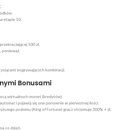
.
rodków.
a etapie 10.
przekraczającej 500 zł.
a, ponieważ.
tysiącami wygrywających kombinacji.
etnymi Bonusami
mocą wirtualnych monet (kredytów).
tomat i pojawią się one ponownie w pierwotnej ilości.
wyższego poziomu (King of Fortune) gracz otrzymuje 300% + zł.
na co dzień.