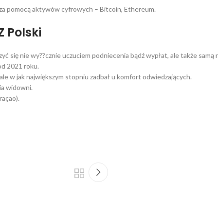
i za pomocą aktywów cyfrowych – Bitcoin, Ethereum.
 Polski
szyć się nie wy??cznie uczuciem podniecenia bądź wypłat, ale także samą 
od 2021 roku.
 ale w jak największym stopniu zadbał u komfort odwiedzających.
ia widowni.
raçao).